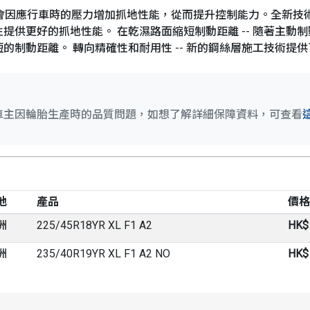
新技術的複合物，會因應行車時的壓力增加抓地性能，從而提升控制能力。
提供更好的抓地性能。 在乾濕路面縮短制動距離 -- 隨著主動
的制動距離。 轉向精確性和耐用性 -- 新的鋼絲層施工技術提
車主因輪胎生產時的品質問題，如想了解詳細保障資料，可查看
地
產品
價格
洲
225/45R18YR XL F1 A2
HK$
洲
235/40R19YR XL F1 A2 NO
HK$