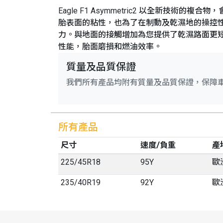
Eagle F1 Asymmetric2 以全
胎表面的粘性，也為了在制動及乾濕地的操控性
力。與地面的接觸增加為您提供了乾濕路面更短
性能，胎面磨損和燃油效率。
質量及品質保證
我們所有產品均附有質量及品質保證，保障
所有產品
尺寸
速度/負重
產
225
/
45
R
18
95Y
歐
235
/
40
R
19
92Y
歐