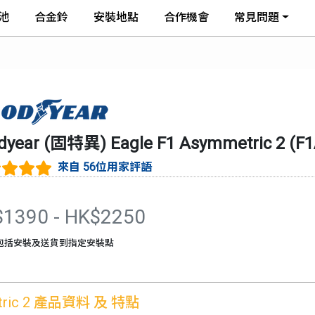
池
合金鈴
安裝地點
合作機會
常見問題
dyear (固特異)
Eagle F1 Asymmetric 2
(
F1
來自 56位用家評語
$
1390
- HK$
2250
包括安裝及送貨到指定安裝點
ric 2
產品資料 及 特點