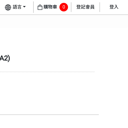
語言
購物車
0
登記會員
登入
A2
)