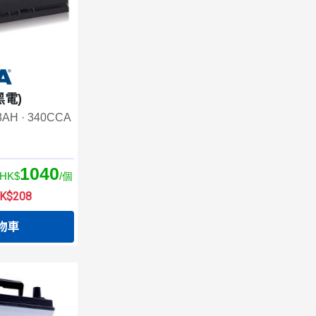
(黑電)
38AH · 340CCA
1040
HK$
/個
$208
物車