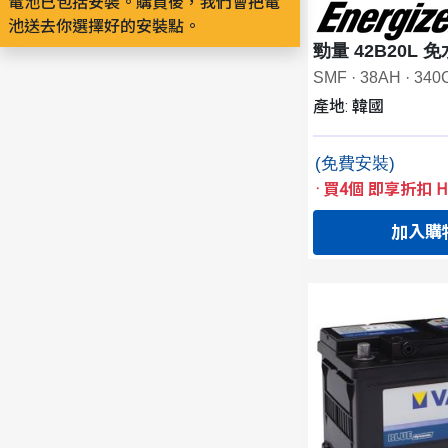
電池已包括安裝。購買後，我們會把電
池送去你選擇好的安裝點。
勁量 42B20L 免
SMF · 38AH · 34
產地: 韓國
(免費安裝)
·
買4個 即享折扣 HK
加入購