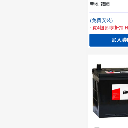
產地: 韓國
(免費安裝)
·
買4個 即享折扣 HK
加入購