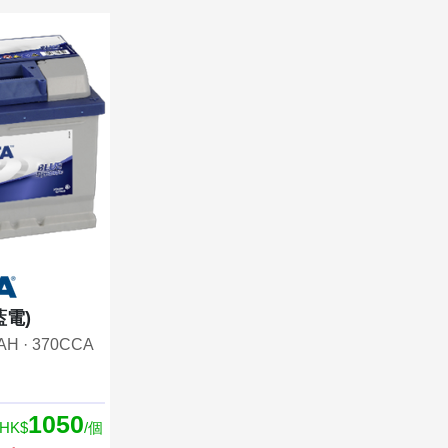
(藍電)
0AH · 370CCA
1050
HK$
/個