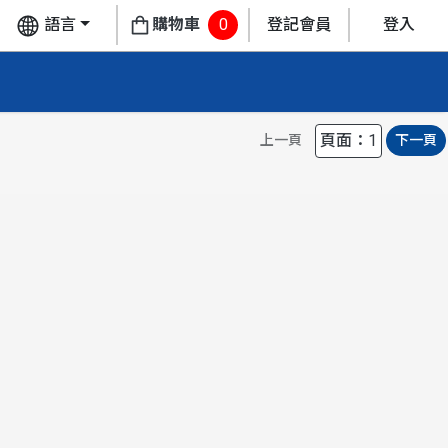
語言
購物車
0
登記會員
登入
頁面：1
上一頁
下一頁