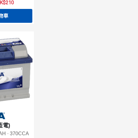
$210
物車
(藍電)
0AH · 370CCA