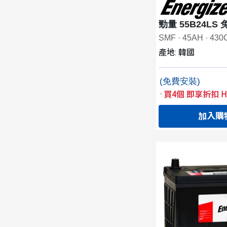
勁量 55B24LS 
SMF · 45AH · 43
產地: 韓國
(免費安裝)
·
買4個 即享折扣 HK
加入購