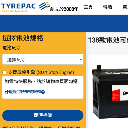
主頁
輪胎
電
創立於2008年
選擇電池規格
138款電池
電池尺寸
支援啟停引擎 (Start Stop Engine)
如需特快服務，請於購物車頁面勾選
什麼是特快安裝服務
即時格價