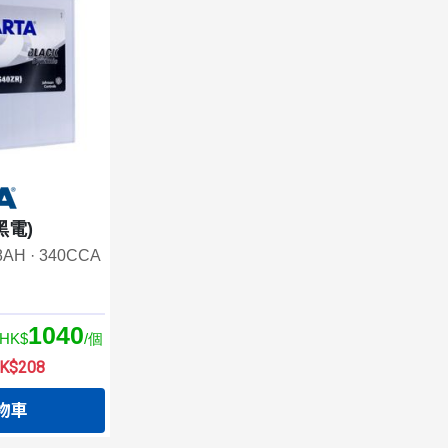
(黑電)
38AH · 340CCA
1040
HK$
/個
$208
物車