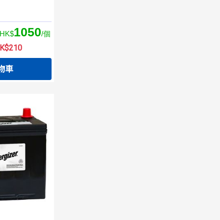
1050
HK$
/個
$210
物車