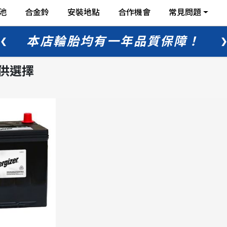
池
合金鈴
安裝地點
合作機會
常見問題
本店輪胎均有一年品質保障！
❮
❯
可供選擇