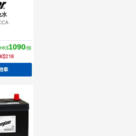
免水
0CCA
1090
HK$
/個
$218
物車