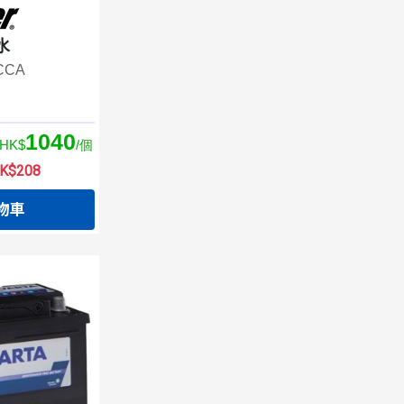
水
0CCA
1040
HK$
/個
$208
物車