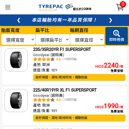
0
創立於2008年
❮
本店輪胎均有一年品質保障！
❯
胎面寬度
扁平比
輪輞直徑
即時格價
235/35R20YR F1 SUPERSPORT
Goodyear (固特異)
4.6
(18條評論)
2240
產地: 歐洲
HKD$
/條
速度/負重: 92Y
免費安裝
良好操控、濕地/乾地咬地、運動性能
225/40R19YR XL F1 SUPERSPORT
Goodyear (固特異)
4.6
(18條評論)
1990
產地: 歐洲
HKD$
/條
速度/負重: 93Y
免費安裝
良好操控、濕地/乾地咬地、運動性能