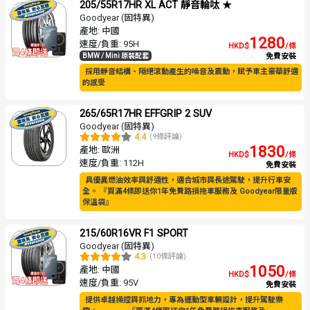
205/55R17HR XL ACT 靜音輪呔 ★
Goodyear (固特異)
產地: 中國
1280
速度/負重: 95H
HKD$
/條
BMW / Mini 原裝配套
免費安裝
採用靜音結構、隔絕滾動產生的噪音及震動，賦予車主豪華舒適
的感受
265/65R17HR EFFGRIP 2 SUV
Goodyear (固特異)
4.4
(9條評論)
1830
產地: 歐洲
HKD$
/條
速度/負重: 112H
免費安裝
具優異燃油效率與舒適性，適合城市與長途駕駛，提升行車安
全。 『買滿4條即送你1年免費路損拖車服務及 Goodyear限量版
保溫袋』
215/60R16VR F1 SPORT
Goodyear (固特異)
4.3
(10條評論)
1050
產地: 中國
HKD$
/條
速度/負重: 95V
免費安裝
提供卓越操控與抓地力，專為運動型車輛設計，提升駕駛樂