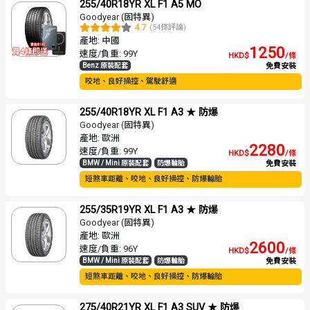
255/40R18YR XL F1 A5 MO
Goodyear (固特異)
4.7
(54條評論)
產地: 中國
1250
速度/負重: 99Y
HKD$
/條
Benz 原裝配套
免費安裝
咬地、良好操控、駕駛舒適
255/40R18YR XL F1 A3 ★ 防爆
Goodyear (固特異)
產地: 歐洲
2280
速度/負重: 99Y
HKD$
/條
BMW / Mini 原裝配套
防爆輪胎
免費安裝
短煞車距離、咬地、良好操控、防爆輪胎
255/35R19YR XL F1 A3 ★ 防爆
Goodyear (固特異)
產地: 歐洲
2600
速度/負重: 96Y
HKD$
/條
BMW / Mini 原裝配套
防爆輪胎
免費安裝
短煞車距離、咬地、良好操控、防爆輪胎
275/40R21YR XL F1 A3 SUV ★ 防爆