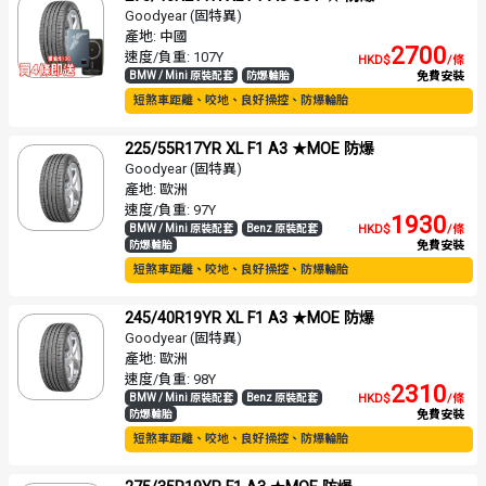
Goodyear (固特異)
產地: 中國
2700
速度/負重: 107Y
HKD$
/條
BMW / Mini 原裝配套
防爆輪胎
免費安裝
短煞車距離、咬地、良好操控、防爆輪胎
225/55R17YR XL F1 A3 ★MOE 防爆
Goodyear (固特異)
產地: 歐洲
速度/負重: 97Y
1930
BMW / Mini 原裝配套
Benz 原裝配套
HKD$
/條
防爆輪胎
免費安裝
短煞車距離、咬地、良好操控、防爆輪胎
245/40R19YR XL F1 A3 ★MOE 防爆
Goodyear (固特異)
產地: 歐洲
速度/負重: 98Y
2310
BMW / Mini 原裝配套
Benz 原裝配套
HKD$
/條
防爆輪胎
免費安裝
短煞車距離、咬地、良好操控、防爆輪胎