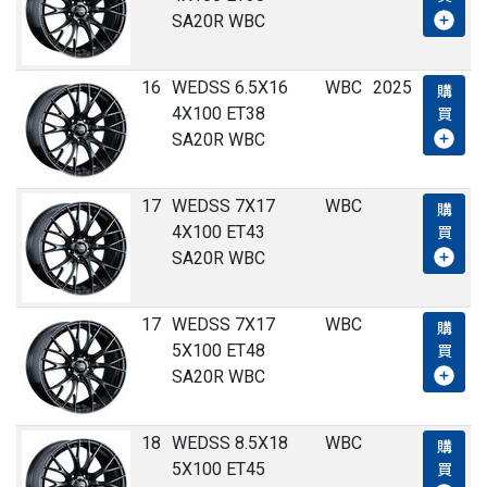
SA20R WBC
16
WEDSS 6.5X16
WBC
2025
購
4X100 ET38
買
SA20R WBC
17
WEDSS 7X17
WBC
購
4X100 ET43
買
SA20R WBC
17
WEDSS 7X17
WBC
購
5X100 ET48
買
SA20R WBC
18
WEDSS 8.5X18
WBC
購
5X100 ET45
買