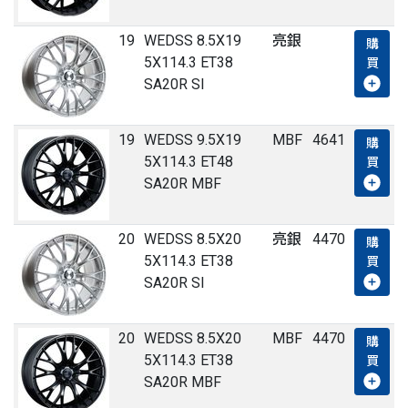
19
WEDSS 8.5X19
亮銀
購
5X114.3 ET38
買
SA20R SI
19
WEDSS 9.5X19
MBF
4641
購
5X114.3 ET48
買
SA20R MBF
20
WEDSS 8.5X20
亮銀
4470
購
5X114.3 ET38
買
SA20R SI
20
WEDSS 8.5X20
MBF
4470
購
5X114.3 ET38
買
SA20R MBF