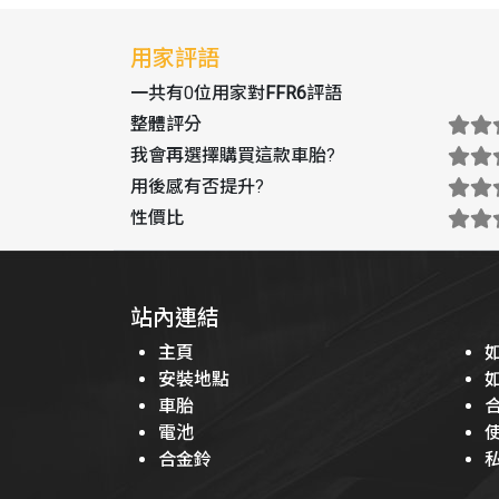
用家評語
一共有0位用家對
FFR6
評語
整體評分
我會再選擇購買這款車胎
?
用後感有否提升
?
性價比
站內連結
主頁
安裝地點
車胎
電池
合金鈴