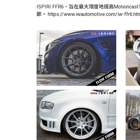
ISPIRI FFR6，旨在最大限度地提高Motion
節。 https://www.iwautomotive.com/iw-ffr6.ht