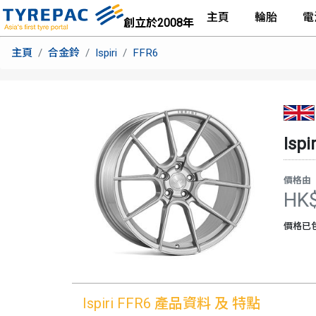
主頁
輪胎
電
創立於2008年
主頁
合金鈴
Ispiri
FFR6
Ispir
價格由
HK
價格已
Ispiri
FFR6
產品資料 及 特點