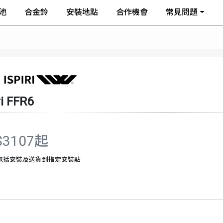
池
合金鈴
安裝地點
合作機會
常見問題
i
FFR6
$3107起
包括安裝及送貨到指定安裝點