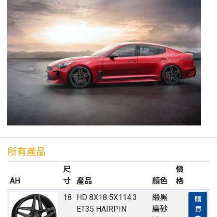
所有產品
尺
價
AH
寸
產品
顏色
格
18
HD 8X18 5X114.3
緞黑
購
ET35 HAIRPIN
磨砂
買