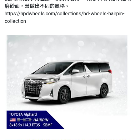
磨砂面，營做出不同的風格。
https://hpdwheels.com/collections/hd-wheels-hairpin-
collection