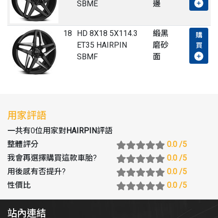
SBME
邊
18
HD 8X18 5X114.3
緞黑
購
ET35 HAIRPIN
磨砂
買
SBMF
面
用家評語
一共有0位用家對
HAIRPIN
評語
整體評分
0.0
/5
我會再選擇購買這款車胎
?
0.0
/5
用後感有否提升
?
0.0
/5
性價比
0.0
/5
站內連結