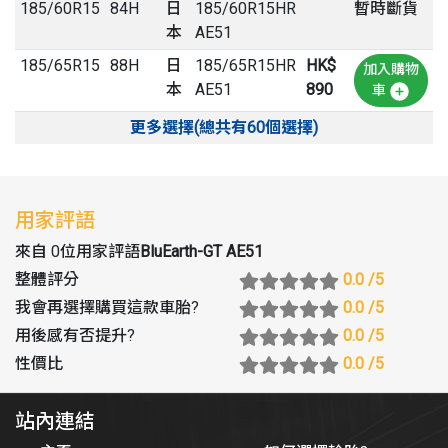
185
/
60
R
15
84H
日
185/60R15HR
暫時斷貨
本
AE51
185
/
65
R
15
88H
日
185/65R15HR
HK$
加入購物
本
AE51
890
車
更多選擇(總共有60個選擇)
用家評語
來自 0位用家評語
BluEarth-GT AE51
整體評分
0.0
/5
我會再選擇購買這款車胎
?
0.0
/5
用後感有否提升
?
0.0
/5
性價比
0.0
/5
站內連結