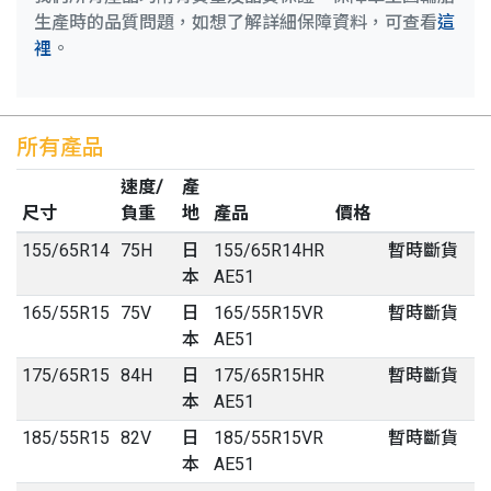
生產時的品質問題，如想了解詳細保障資料，可查看
這
裡
。
所有產品
速度/
產
尺寸
負重
地
產品
價格
155
/
65
R
14
75H
日
155/65R14HR
暫時斷貨
本
AE51
165
/
55
R
15
75V
日
165/55R15VR
暫時斷貨
本
AE51
175
/
65
R
15
84H
日
175/65R15HR
暫時斷貨
本
AE51
185
/
55
R
15
82V
日
185/55R15VR
暫時斷貨
本
AE51