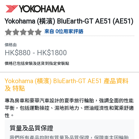
Yokohama (橫濱)
BluEarth-GT AE51
(
AE51
)
來自 0位用家評語
價格由
HK$
880
- HK$
1800
價格已包括安裝及送貨到指定安裝點
Yokohama (橫濱)
BluEarth-GT AE51
產品資料
及 特點
專為房車和豪華汽車設計的夏季旅行輪胎，強調全面的性能
平衡，包括運動操控、濕地抓地力、燃油經濟性和駕乘舒適
性。
質量及品質保證
我們所有產品均附有質量及品質保證，保障車主因輪胎