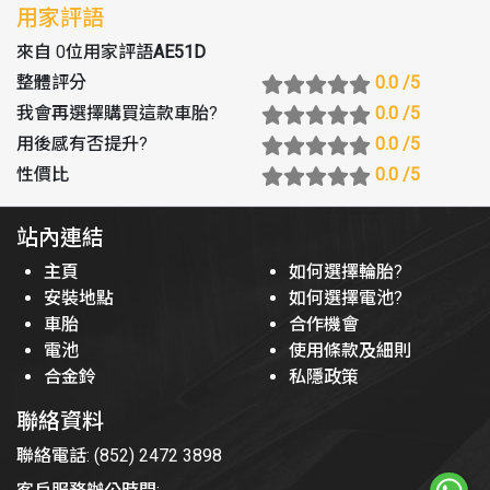
用家評語
來自 0位用家評語
AE51D
整體評分
0.0
/5
我會再選擇購買這款車胎
?
0.0
/5
用後感有否提升
?
0.0
/5
性價比
0.0
/5
站內連結
主頁
如何選擇輪胎?
安裝地點
如何選擇電池?
車胎
合作機會
電池
使用條款及細則
合金鈴
私隱政策
聯絡資料
聯絡電話: (852) 2472 3898