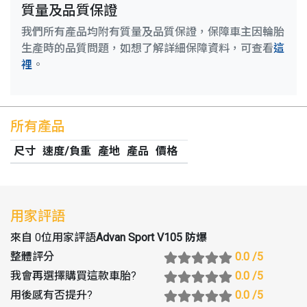
質量及品質保證
我們所有產品均附有質量及品質保證，保障車主因輪胎
生產時的品質問題，如想了解詳細保障資料，可查看
這
裡
。
所有產品
尺寸
速度/負重
產地
產品
價格
用家評語
來自 0位用家評語
Advan Sport V105 防爆
整體評分
0.0
/5
我會再選擇購買這款車胎
?
0.0
/5
用後感有否提升
?
0.0
/5