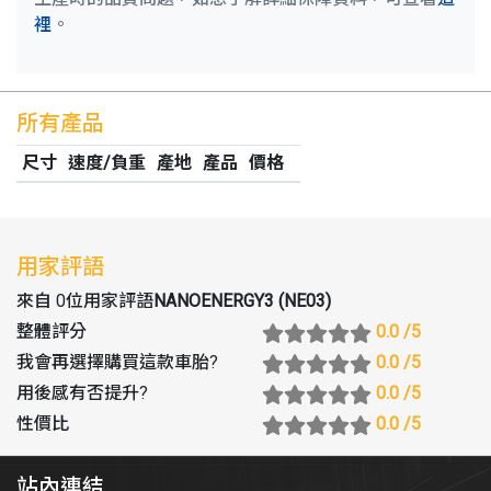
裡
。
所有產品
尺寸
速度/負重
產地
產品
價格
用家評語
來自 0位用家評語
NANOENERGY3 (NE03)
整體評分
0.0
/5
我會再選擇購買這款車胎
?
0.0
/5
用後感有否提升
?
0.0
/5
性價比
0.0
/5
站內連結