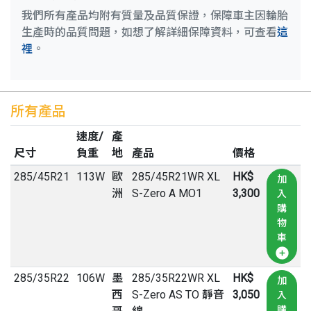
我們所有產品均附有質量及品質保證，保障車主因輪胎
生產時的品質問題，如想了解詳細保障資料，可查看
這
裡
。
所有產品
速度/
產
尺寸
負重
地
產品
價格
285
/
45
R
21
113W
歐
285/45R21WR XL
HK$
加
洲
S-Zero A MO1
3,300
入
購
物
車
285
/
35
R
22
106W
墨
285/35R22WR XL
HK$
加
西
S-Zero AS TO 靜音
3,050
入
購