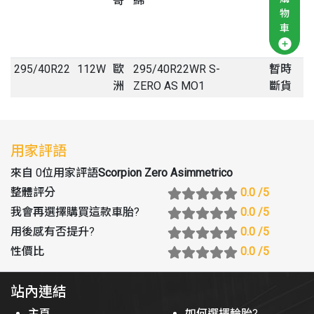
哥
綿
物
車
295
/
40
R
22
112W
歐
295/40R22WR S-
暫時
洲
ZERO AS MO1
斷貨
用家評語
來自 0位用家評語
Scorpion Zero Asimmetrico
整體評分
0.0
/5
我會再選擇購買這款車胎
?
0.0
/5
用後感有否提升
?
0.0
/5
性價比
0.0
/5
站內連結
主頁
如何選擇輪胎?