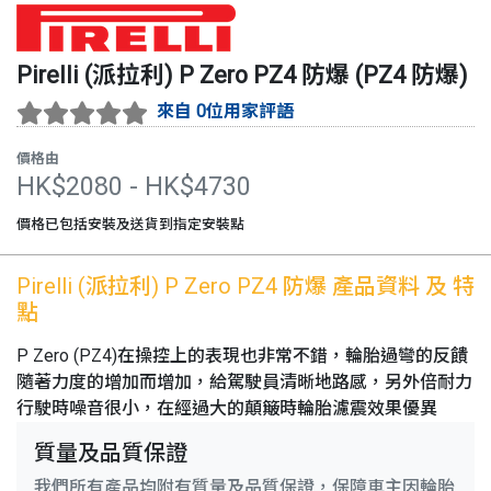
Pirelli (派拉利)
P Zero PZ4 防爆
(
PZ4 防爆
)
來自 0位用家評語
價格由
HK$
2080
- HK$
4730
價格已包括安裝及送貨到指定安裝點
Pirelli (派拉利)
P Zero PZ4 防爆
產品資料 及 特
點
P Zero (PZ4)在操控上的表現也非常不錯，輪胎過彎的反饋
隨著力度的增加而增加，給駕駛員清晰地路感，另外倍耐力
行駛時噪音很小，在經過大的顛簸時輪胎濾震效果優異
質量及品質保證
我們所有產品均附有質量及品質保證，保障車主因輪胎