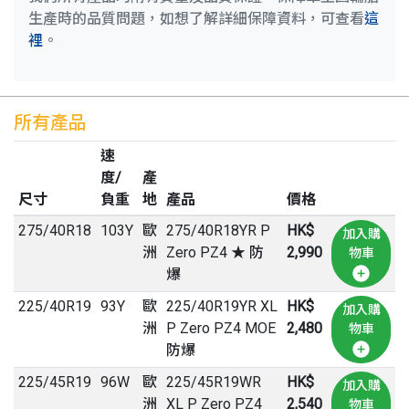
生產時的品質問題，如想了解詳細保障資料，可查看
這
裡
。
所有產品
速
度/
產
尺寸
負重
地
產品
價格
275
/
40
R
18
103Y
歐
275/40R18YR P
HK$
加入購
洲
Zero PZ4 ★ 防
2,990
物車
爆
225
/
40
R
19
93Y
歐
225/40R19YR XL
HK$
加入購
洲
P Zero PZ4 MOE
2,480
物車
防爆
225
/
45
R
19
96W
歐
225/45R19WR
HK$
加入購
洲
XL P Zero PZ4
2,540
物車