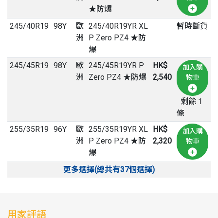
★防爆
245
/
40
R
19
98Y
歐
245/40R19YR XL
暫時斷貨
洲
P Zero PZ4 ★防
爆
245
/
45
R
19
98Y
歐
245/45R19YR P
HK$
加入購
洲
Zero PZ4 ★防爆
2,540
物車
剩餘 1
條
255
/
35
R
19
96Y
歐
255/35R19YR XL
HK$
加入購
洲
P Zero PZ4 ★防
2,320
物車
爆
更多選擇(總共有37個選擇)
用家評語