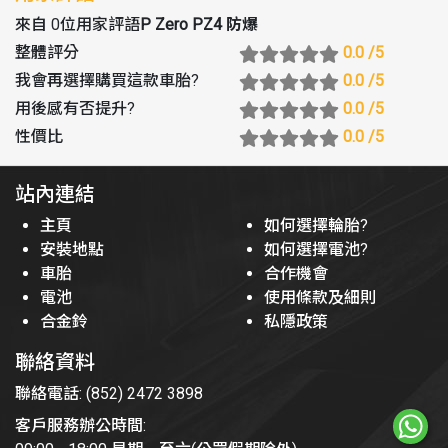
來自 0位用家評語
P Zero PZ4 防爆
整體評分
0.0
/5
我會再選擇購買這款車胎
?
0.0
/5
用後感有否提升
?
0.0
/5
性價比
0.0
/5
站內連結
主頁
如何選擇輪胎?
安裝地點
如何選擇電池?
車胎
合作機會
電池
使用條款及細則
合金鈴
私隱政策
聯絡資料
聯絡電話: (852) 2472 3898
客戶服務辦公時間: