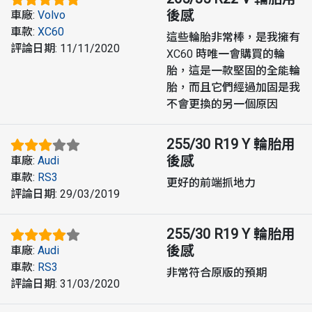
後感
車廠
:
Volvo
車款
:
XC60
這些輪胎非常棒，是我擁有
評論日期
:
11/11/2020
XC60 時唯一會購買的輪
胎，這是一款堅固的全能輪
胎，而且它們經過加固是我
不會更換的另一個原因
255/30 R19 Y
輪胎用
後感
車廠
:
Audi
車款
:
RS3
更好的前端抓地力
評論日期
:
29/03/2019
255/30 R19 Y
輪胎用
後感
車廠
:
Audi
車款
:
RS3
非常符合原版的預期
評論日期
:
31/03/2020