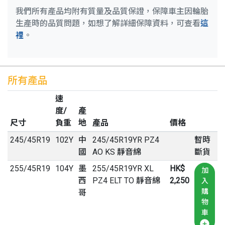
我們所有產品均附有質量及品質保證，保障車主因輪胎
生產時的品質問題，如想了解詳細保障資料，可查看
這
裡
。
所有產品
速
度/
產
尺寸
負重
地
產品
價格
245
/
45
R
19
102Y
中
245/45R19YR PZ4
暫時
國
AO KS 靜音綿
斷貨
255
/
45
R
19
104Y
墨
255/45R19YR XL
HK$
加
西
PZ4 ELT TO 靜音綿
2,250
入
購
哥
物
車