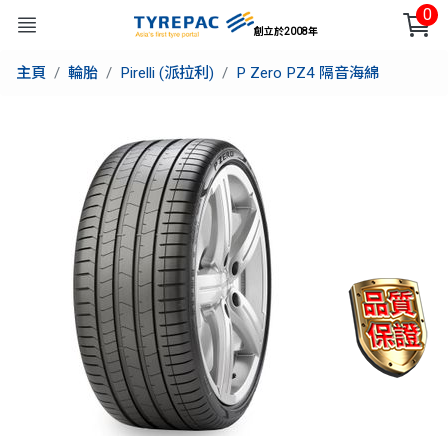
0
創立於2008年
主頁
輪胎
Pirelli (派拉利)
P Zero PZ4 隔音海綿