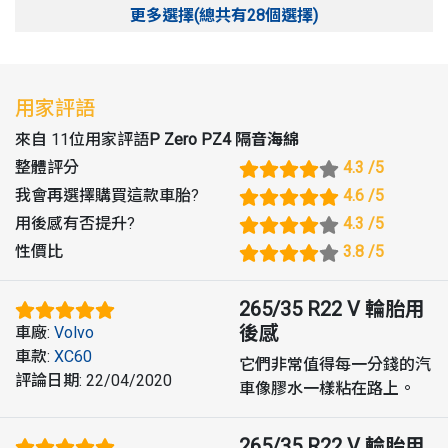
更多選擇(總共有28個選擇)
用家評語
來自 11位用家評語
P Zero PZ4 隔音海綿
整體評分
4.3
/5
我會再選擇購買這款車胎
?
4.6
/5
用後感有否提升
?
4.3
/5
性價比
3.8
/5
265/35 R22 V
輪胎用
後感
車廠
:
Volvo
車款
:
XC60
它們非常值得每一分錢的汽
評論日期
:
22/04/2020
車像膠水一樣粘在路上。
265/35 R22 V
輪胎用