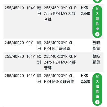
255
/
45
R
19
104Y
歐
255/45R19YR XL P
HK$
加
洲
Zero PZ4 MO-S 靜
2,440
入
購
音綿
物
車
245
/
40
R
20
99Y
歐
245/40R20YR XL
暫時
洲
PZ4 ELT 靜音綿
斷貨
255
/
40
R
20
101Y
歐
255/40R20YR XL P
暫時
洲
Zero PZ4 MO-P 靜
斷貨
音綿
255
/
40
R
20
101Y
歐
255/40R20YR XL
HK$
加
洲
PZ4 MO-S 靜音綿
2,630
入
購
物
車