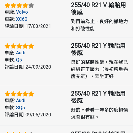
255/40 R21 V
輪胎用
後感
車廠
:
Volvo
車款
:
XC60
到目前為止，良好的抓地力
評論日期
:
17/03/2021
和打破性能
255/40 R21 Y
輪胎用
後感
車廠
:
Audi
車款
:
Q5
良好的整體性能，現在我已
評論日期
:
24/09/2020
經糾正了壓力（最初嚴重過
度充氣），乘坐更好
255/40 R21 Y
輪胎用
後感
車廠
:
Audi
車款
:
SQ5
好的。看看一年多的磨損情
評論日期
:
09/05/2020
況會很有趣。