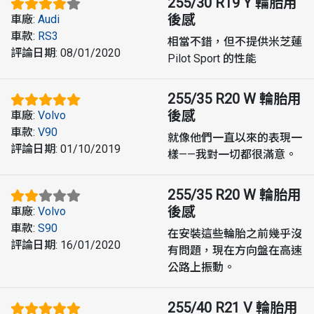
255/30 R19 Y
輪胎用
後感
車廠
:
Audi
車款
:
RS3
相當不錯，但不提供米芝蓮
評論日期
:
08/01/2020
Pilot Sport 的性能
255/35 R20 W
輪胎用
後感
車廠
:
Volvo
車款
:
V90
就像他們一直以來的表現一
評論日期
:
01/10/2019
樣——我對一切都很滿意。
255/35 R20 W
輪胎用
後感
車廠
:
Volvo
車款
:
S90
在安裝這些輪胎之前幾乎沒
評論日期
:
16/01/2020
有問題，現在方向盤在高速
公路上振動。
255/40 R21 V
輪胎用