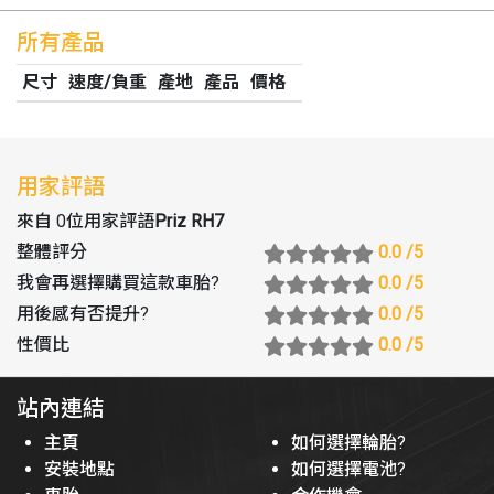
所有產品
尺寸
速度/負重
產地
產品
價格
用家評語
來自 0位用家評語
Priz RH7
整體評分
0.0
/5
我會再選擇購買這款車胎
?
0.0
/5
用後感有否提升
?
0.0
/5
性價比
0.0
/5
站內連結
主頁
如何選擇輪胎?
安裝地點
如何選擇電池?