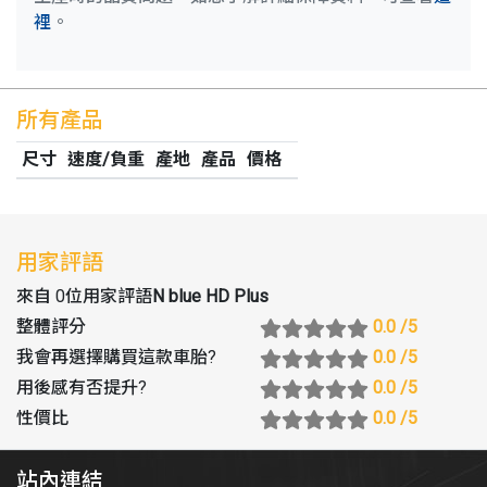
裡
。
所有產品
尺寸
速度/負重
產地
產品
價格
用家評語
來自 0位用家評語
N blue HD Plus
整體評分
0.0
/5
我會再選擇購買這款車胎
?
0.0
/5
用後感有否提升
?
0.0
/5
性價比
0.0
/5
站內連結