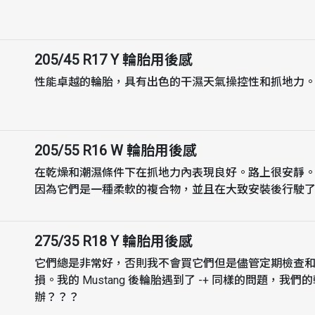
205/45 R17 Y
輪胎用後感
性能卓越的輪胎，具有出色的干濕天氣操控性和抓地力
205/55 R16 W
輪胎用後感
在乾燥和潮濕條件下在抓地力內表現良好。路上很安靜
因為它們是一種柔軟的複合物，並且在大致安裝後行駛了 6
275/35 R18 Y
輪胎用後感
它們總是非常好，否則我不會買它們但是儘管定期檢查
損。我的 Mustang 後輪胎遇到了 -+ 同樣的問題，我
辦？？？