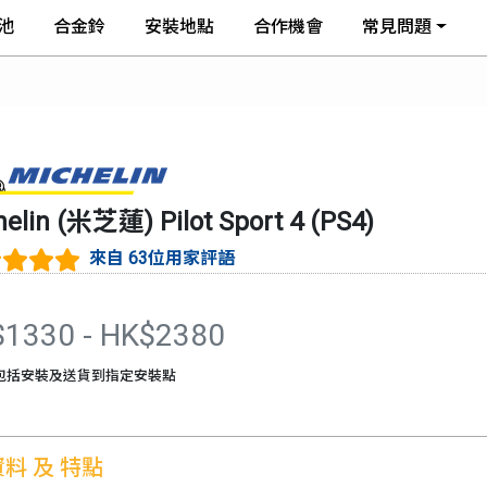
池
合金鈴
安裝地點
合作機會
常見問題
helin (米芝蓮)
Pilot Sport 4
(
PS4
)
來自 63位用家評語
$
1330
- HK$
2380
包括安裝及送貨到指定安裝點
料 及 特點