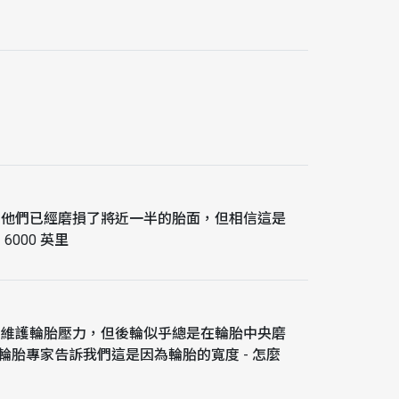
。
。他們已經磨損了將近一半的胎面，但相信這是
000 英里
和維護輪胎壓力，但後輪似乎總是在輪胎中央磨
們的輪胎專家告訴我們這是因為輪胎的寬度 - 怎麼