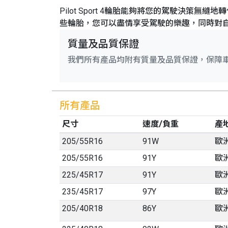
Pilot Sport 4輪胎能夠將您的駕駛決策
些輪胎，您可以盡情享受駕駛的樂趣，同時對
質量及品質保證
我們所有產品均附有質量及品質保證，保障
所有產品
尺寸
速度/負重
產
205
/
55
R
16
91W
歐
205
/
55
R
16
91Y
歐
225
/
45
R
17
91Y
歐
235
/
45
R
17
97Y
歐
205
/
40
R
18
86Y
歐