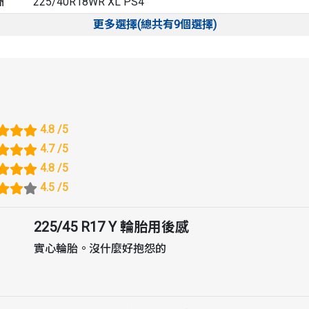
洲
225/40R18WR XL PS4
更多選擇(總共有9個選擇)
4.8
/5
4.7
/5
4.8
/5
4.5
/5
225/45 R17 Y
輪胎用後感
實心輪胎。沒什麼好抱怨的