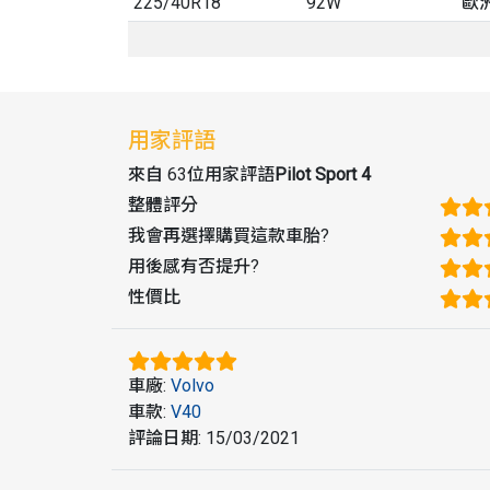
225
/
40
R
18
92W
歐
用家評語
來自 63位用家評語
Pilot Sport 4
整體評分
我會再選擇購買這款車胎
?
用後感有否提升
?
性價比
車廠
:
Volvo
車款
:
V40
評論日期
:
15/03/2021