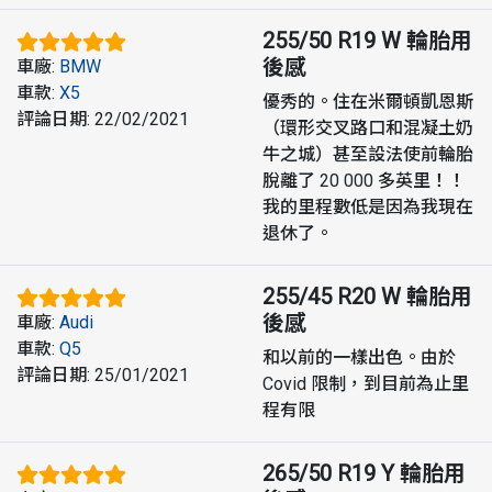
255/50 R19 W
輪胎用
後感
車廠
:
BMW
車款
:
X5
優秀的。住在米爾頓凱恩斯
評論日期
:
22/02/2021
（環形交叉路口和混凝土奶
牛之城）甚至設法使前輪胎
脫離了 20 000 多英里！！
我的里程數低是因為我現在
退休了。
255/45 R20 W
輪胎用
後感
車廠
:
Audi
車款
:
Q5
和以前的一樣出色。由於
評論日期
:
25/01/2021
Covid 限制，到目前為止里
程有限
265/50 R19 Y
輪胎用