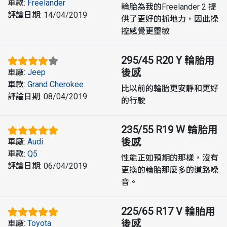
車款
:
Freelander
輪胎為我的Freelander 2 提
評論日期
:
14/04/2019
供了更好的抓地力，因此操
控感覺更靈敏
295/45 R20 Y
輪胎用
後感
車廠
:
Jeep
車款
:
Grand Cherokee
比以前的輪胎更安靜和更好
評論日期
:
08/04/2019
的行駛
235/55 R19 W
輪胎用
後感
車廠
:
Audi
車款
:
Q5
性能正如預期的那樣，沒有
評論日期
:
06/04/2019
更換的輪胎那麼多的道路噪
音。
225/65 R17 V
輪胎用
後感
車廠
:
Toyota