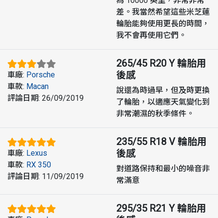
為 10000 英里，非常非常
差。我當然希望這些米芝蓮
輪胎能夠使用更長的時間，
我不會再使用它們。
265/45 R20 Y
輪胎用
後感
車廠
:
Porsche
車款
:
Macan
說還為時過早，但及時更換
評論日期
:
26/09/2019
了輪胎，以適應天氣變化到
非常潮濕的秋季條件。
235/55 R18 V
輪胎用
後感
車廠
:
Lexus
車款
:
RX 350
對道路保持和最小的噪音非
評論日期
:
11/09/2019
常滿意
295/35 R21 Y
輪胎用