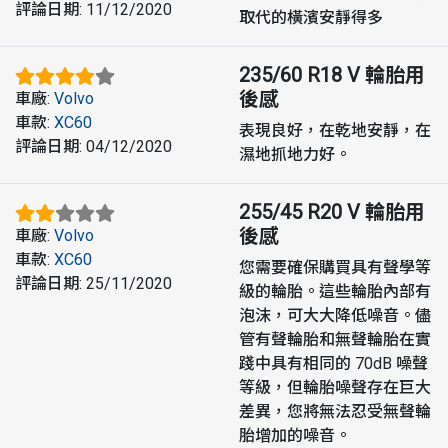
評論日期
:
11/12/2020
取代的橫濱安靜得多
235/60 R18 V
輪胎用
後感
車廠
:
Volvo
車款
:
XC60
表現良好，在乾地安靜，在
評論日期
:
04/12/2020
濕地抓地力好。
255/45 R20 V
輪胎用
後感
車廠
:
Volvo
車款
:
XC60
您需要確保購買具有聲學等
評論日期
:
25/11/2020
級的輪胎。這些輪胎內部有
泡沫，可大大降低噪音。儘
管有聲輪胎和無聲輪胎在實
踐中具有相同的 70dB 噪聲
等級，但輪胎噪聲存在巨大
差異，您將無法忍受無聲輪
胎增加的噪音。