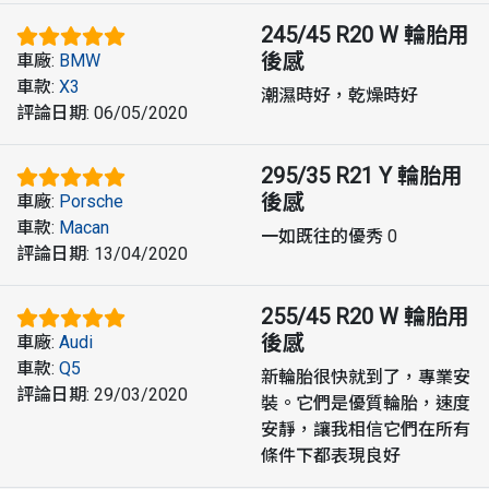
245/45 R20 W
輪胎用
後感
車廠
:
BMW
車款
:
X3
潮濕時好，乾燥時好
評論日期
:
06/05/2020
295/35 R21 Y
輪胎用
後感
車廠
:
Porsche
車款
:
Macan
一如既往的優秀 0
評論日期
:
13/04/2020
255/45 R20 W
輪胎用
後感
車廠
:
Audi
車款
:
Q5
新輪胎很快就到了，專業安
評論日期
:
29/03/2020
裝。它們是優質輪胎，速度
安靜，讓我相信它們在所有
條件下都表現良好