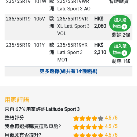
235
/
55
R
19
101W
歐
235/55R19WR
暫時斷貨
洲
Lati. Sport 3 AO
235
/
55
R
19
105V
歐
235/55R19VR
HK$
加入購
洲
XL Lati. Sport 3
2,060
物車
VOL
剩餘 2條
235
/
55
R
19
101Y
歐
235/55R19YR
HK$
加入購
洲
Lati. Sport 3
2,310
物車
MO1
剩餘 1條
更多選擇(總共有14個選擇)
用家評語
來自 67位用家評語
Latitude Sport 3
整體評分
4.5
/5
我會再選擇購買這款車胎
?
4.5
/5
用後感有否提升
?
4.5
/5