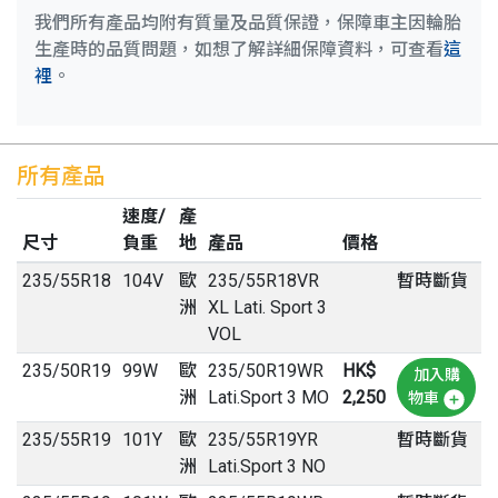
我們所有產品均附有質量及品質保證，保障車主因輪胎
生產時的品質問題，如想了解詳細保障資料，可查看
這
裡
。
所有產品
速度/
產
尺寸
負重
地
產品
價格
235
/
55
R
18
104V
歐
235/55R18VR
暫時斷貨
洲
XL Lati. Sport 3
VOL
235
/
50
R
19
99W
歐
235/50R19WR
HK$
加入購
洲
Lati.Sport 3 MO
2,250
物車
235
/
55
R
19
101Y
歐
235/55R19YR
暫時斷貨
洲
Lati.Sport 3 NO