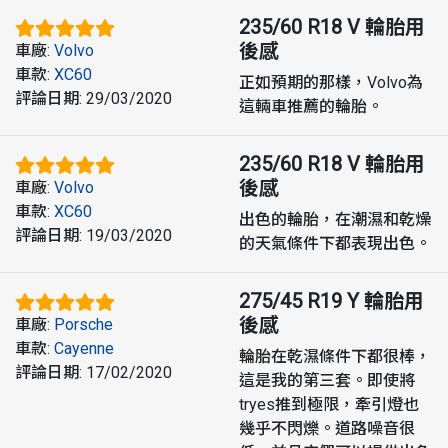
235/60 R18 V
輪胎用
後感
車廠
:
Volvo
車款
:
XC60
正如預期的那樣，Volvo為
評論日期
:
29/03/2020
這輛車推薦的輪胎。
235/60 R18 V
輪胎用
後感
車廠
:
Volvo
車款
:
XC60
出色的輪胎，在潮濕和乾燥
評論日期
:
19/03/2020
的天氣條件下都表現出色。
275/45 R19 Y
輪胎用
後感
車廠
:
Porsche
車款
:
Cayenne
輪胎在乾濕條件下都很棒，
評論日期
:
17/02/2020
這是我的第三套。即使將
tryes推到極限，牽引燈也
幾乎不閃爍。道路噪音很