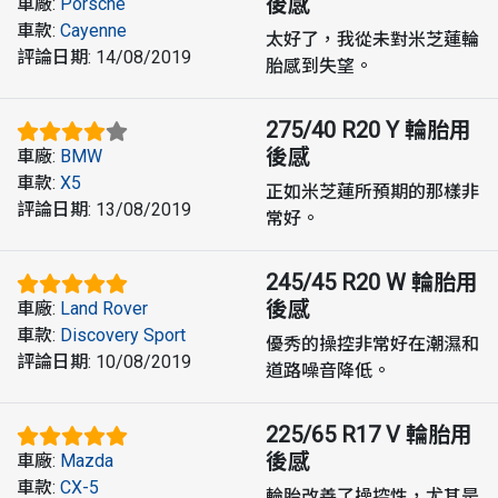
後感
車廠
:
Porsche
車款
:
Cayenne
太好了，我從未對米芝蓮輪
評論日期
:
14/08/2019
胎感到失望。
275/40 R20 Y
輪胎用
後感
車廠
:
BMW
車款
:
X5
正如米芝蓮所預期的那樣非
評論日期
:
13/08/2019
常好。
245/45 R20 W
輪胎用
後感
車廠
:
Land Rover
車款
:
Discovery Sport
優秀的操控非常好在潮濕和
評論日期
:
10/08/2019
道路噪音降低。
225/65 R17 V
輪胎用
後感
車廠
:
Mazda
車款
:
CX-5
輪胎改善了操控性，尤其是