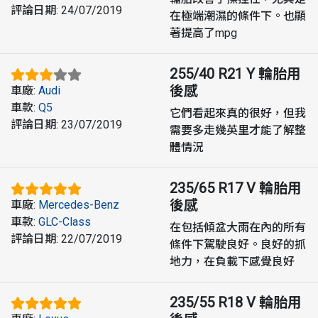
評論日期
:
24/07/2019
在極端潮濕的條件下。也顯
著提高了mpg
255/40 R21 Y
輪胎用
後感
車廠
:
Audi
車款
:
Q5
它們看起來真的很好，但我
評論日期
:
23/07/2019
需要多走幾英里才能了解整
體情況
235/65 R17 V
輪胎用
後感
車廠
:
Mercedes-Benz
車款
:
GLC-Class
在包括傾盆大雨在內的所有
評論日期
:
22/07/2019
條件下駕駛良好。良好的抓
地力，在負載下感覺良好
235/55 R18 V
輪胎用