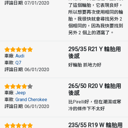
評論日期
:
07/01/2020
了這個輪胎，它表現良好，
所以想要再次使用相同的輪
胎。我很快就會尋找另外 2
個相同的，因為我快要找到
另外 2 個上的酒窩了。
295/35 R21 Y
輪胎用
後感
車廠
:
Audi
車款
:
Q7
好輪胎 抓地力好
評論日期
:
06/01/2020
265/50 R20 V
輪胎用
後感
車廠
:
Jeep
車款
:
Grand Cherokee
比Pirelli好，但在潮濕或寒
評論日期
:
06/01/2020
冷的條件下不太好
235/55 R19 W
輪胎用