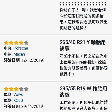
? ? ? ? ? ? ? ? ? ? ? ? ? ? ? ?
你明白了！...嗯，我想看到
關於這兩個問題的更多信
息，這樣消費者就可以做出
更明智的選擇！
265/40 R21 Y
輪胎用
後感
車廠
:
Porsche
車款
:
Macan
看起來不錯。與之前在汽車
評論日期
:
12/12/2019
上使用的Pirelli相比，操控
性沒有明顯差異，但價格要
低得多。
235/55 R19 W
輪胎用
後感
車廠
:
Volvo
車款
:
XC60
工作正常，但似乎比他們替
評論日期
:
29/11/2019
換的那些噪音大得多，即使