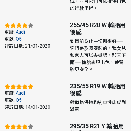
低，並且它們可以提供出色
的行駛里程。
255/45 R20 W
輪胎用
後感
車廠
:
Audi
車款
:
Q5
到目前為止一切都很好——
評論日期
:
21/01/2020
它們是及時安裝的，我女兒
和家人可以去機場，那天下
雨——輪胎表現出色，使駕
駛更安全。
235/55 R19 W
輪胎用
後感
車廠
:
Audi
車款
:
Q5
對道路保持和剎車性能感到
評論日期
:
14/01/2020
滿意
295/35 R21 Y
輪胎用