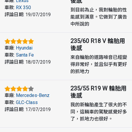
後感
車廠
:
Lexus
車款
:
RX 350
到目前為止，我對輪胎的性
評論日期
:
19/07/2019
能感到滿意。它做到了廣告
中所說的
235/60 R18 V
輪胎用
後感
車廠
:
Hyundai
車款
:
Santa Fe
來自輪胎的道路噪音已經變
評論日期
:
18/07/2019
得非常好，並且似乎有更好
的抓地力
235/55 R19 W
輪胎用
後感
車廠
:
Mercedes-Benz
車款
:
GLC-Class
我的新輪胎產生了很大的不
評論日期
:
17/07/2019
同，這輛車的駕駛感覺好多
了，抓地力也很好。