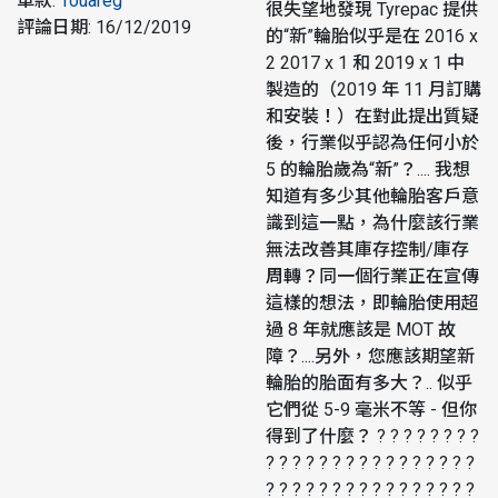
車款
:
Touareg
很失望地發現 Tyrepac 提供
評論日期
:
16/12/2019
的“新”輪胎似乎是在 2016 x
2 2017 x 1 和 2019 x 1 中
製造的（2019 年 11 月訂購
和安裝！）在對此提出質疑
後，行業似乎認為任何小於
5 的輪胎歲為“新”？.... 我想
知道有多少其他輪胎客戶意
識到這一點，為什麼該行業
無法改善其庫存控制/庫存
周轉？同一個行業正在宣傳
這樣的想法，即輪胎使用超
過 8 年就應該是 MOT 故
障？....另外，您應該期望新
輪胎的胎面有多大？.. 似乎
它們從 5-9 毫米不等 - 但你
得到了什麼？ ? ? ? ? ? ? ? ?
? ? ? ? ? ? ? ? ? ? ? ? ? ? ? ?
? ? ? ? ? ? ? ? ? ? ? ? ? ? ? ?