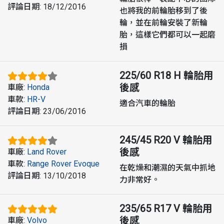
評論日期
:
18/12/2016
也將我的前輪胎移到了後
輪，並在前輪安裝了新輪
胎，這樣它們都可以一起磨
損
225/60 R18 H
輪胎用
後感
車廠
:
Honda
車款
:
HR-V
適合汽車的輪胎
評論日期
:
23/06/2016
245/45 R20 V
輪胎用
後感
車廠
:
Land Rover
車款
:
Range Rover Evoque
在乾燥和潮濕的天氣中抓地
評論日期
:
13/10/2018
力非常好。
235/65 R17 V
輪胎用
後感
車廠
:
Volvo