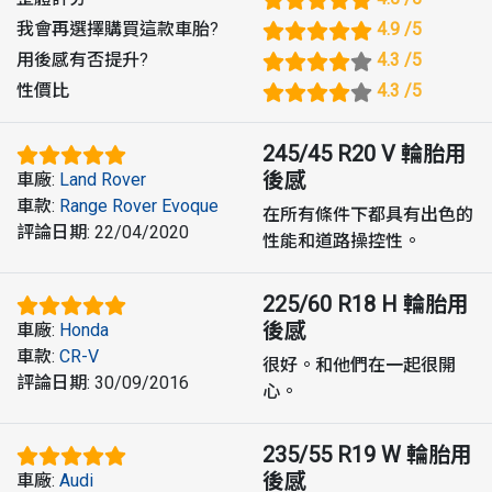
我會再選擇購買這款車胎
?
4.9
/5
用後感有否提升
?
4.3
/5
性價比
4.3
/5
245/45 R20 V
輪胎用
後感
車廠
:
Land Rover
車款
:
Range Rover Evoque
在所有條件下都具有出色的
評論日期
:
22/04/2020
性能和道路操控性。
225/60 R18 H
輪胎用
後感
車廠
:
Honda
車款
:
CR-V
很好。和他們在一起很開
評論日期
:
30/09/2016
心。
235/55 R19 W
輪胎用
後感
車廠
:
Audi