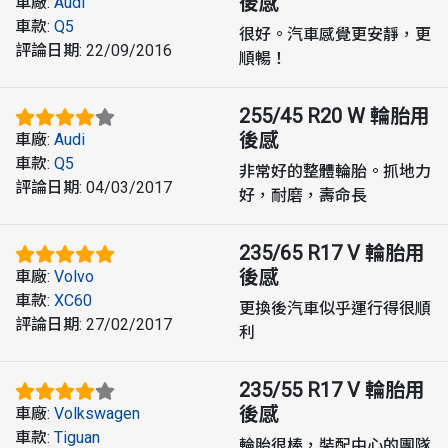
後感
車廠
:
Audi
車款
:
Q5
很好。汽車感覺更安靜，更
評論日期
:
22/09/2016
順暢！
255/45 R20 W
輪胎用
後感
車廠
:
Audi
車款
:
Q5
非常好的整體輪胎。抓地力
評論日期
:
04/03/2017
好，耐磨，壽命長
235/65 R17 V
輪胎用
後感
車廠
:
Volvo
車款
:
XC60
更換後汽車似乎運行得很順
評論日期
:
27/02/2017
利
235/55 R17 V
輪胎用
後感
車廠
:
Volkswagen
車款
:
Tiguan
輪胎很棒，裝配中心的團隊