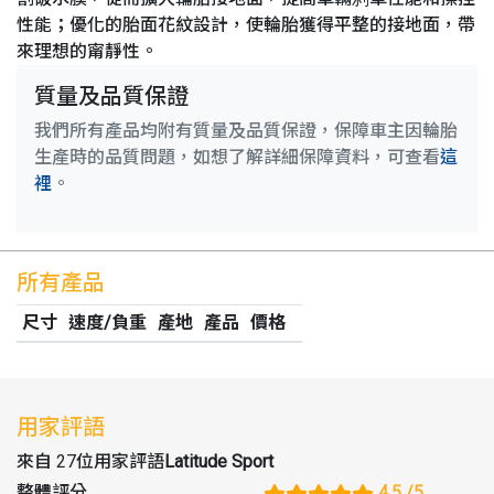
性能；優化的胎面花紋設計，使輪胎獲得平整的接地面，帶
來理想的甯靜性。
質量及品質保證
我們所有產品均附有質量及品質保證，保障車主因輪胎
生產時的品質問題，如想了解詳細保障資料，可查看
這
裡
。
所有產品
尺寸
速度/負重
產地
產品
價格
用家評語
來自 27位用家評語
Latitude Sport
整體評分
4.5
/5