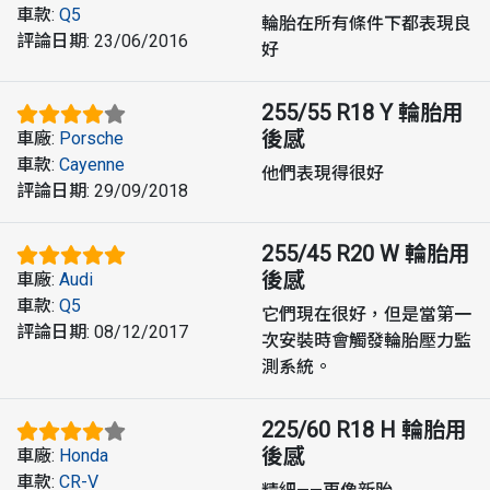
車款
:
Q5
輪胎在所有條件下都表現良
評論日期
:
23/06/2016
好
255/55 R18 Y
輪胎用
後感
車廠
:
Porsche
車款
:
Cayenne
他們表現得很好
評論日期
:
29/09/2018
255/45 R20 W
輪胎用
後感
車廠
:
Audi
車款
:
Q5
它們現在很好，但是當第一
評論日期
:
08/12/2017
次安裝時會觸發輪胎壓力監
測系統。
225/60 R18 H
輪胎用
後感
車廠
:
Honda
車款
:
CR-V