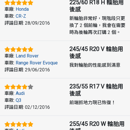
225/60 R18 H
輪胎用
後感
車廠
:
Honda
車款
:
CR-Z
新輪胎非常好，現階段只更
評論日期
:
28/09/2016
換了 2 個前輪，我會在需要
時為後輪再次訂購 2 個。
245/45 R20 V
輪胎用
後感
車廠
:
Land Rover
車款
:
Range Rover Evoque
我對輪胎的性能感到滿意
評論日期
:
29/06/2016
235/55 R17 V
輪胎用
後感
車廠
:
Audi
車款
:
Q3
前端抓地力現已恢復！
評論日期
:
02/12/2016
255/45 R20 W
輪胎用