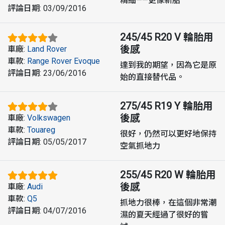
精細——更像新胎
評論日期
:
03/09/2016
245/45 R20 V
輪胎用
後感
車廠
:
Land Rover
車款
:
Range Rover Evoque
達到我的期望，因為它是原
評論日期
:
23/06/2016
始的直接替代品。
275/45 R19 Y
輪胎用
後感
車廠
:
Volkswagen
車款
:
Touareg
很好，仍然可以更好地保持
評論日期
:
05/05/2017
空氣抓地力
255/45 R20 W
輪胎用
後感
車廠
:
Audi
車款
:
Q5
抓地力很棒，在這個非常潮
評論日期
:
04/07/2016
濕的夏天經過了很好的嘗