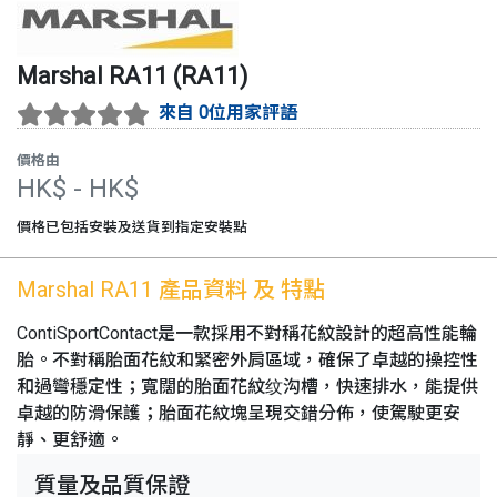
Marshal
RA11
(
RA11
)
來自 0位用家評語
價格由
HK$
- HK$
價格已包括安裝及送貨到指定安裝點
Marshal
RA11
產品資料 及 特點
ContiSportContact是一款採用不對稱花紋設計的超高性能輪
胎。不對稱胎面花紋和緊密外肩區域，確保了卓越的操控性
和過彎穩定性；寬闊的胎面花紋纹沟槽，快速排水，能提供
卓越的防滑保護；胎面花紋塊呈現交錯分佈，使駕駛更安
靜、更舒適。
質量及品質保證