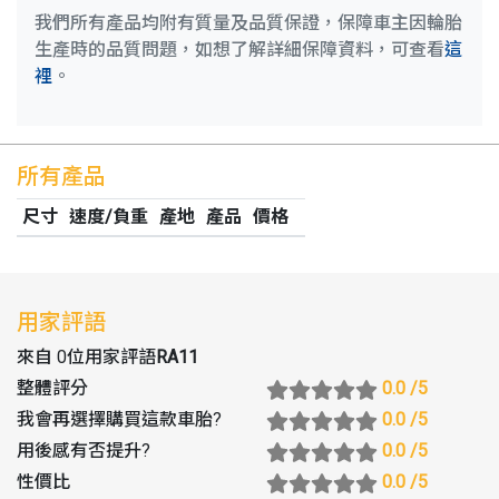
我們所有產品均附有質量及品質保證，保障車主因輪胎
生產時的品質問題，如想了解詳細保障資料，可查看
這
裡
。
所有產品
尺寸
速度/負重
產地
產品
價格
用家評語
來自 0位用家評語
RA11
整體評分
0.0
/5
我會再選擇購買這款車胎
?
0.0
/5
用後感有否提升
?
0.0
/5
性價比
0.0
/5