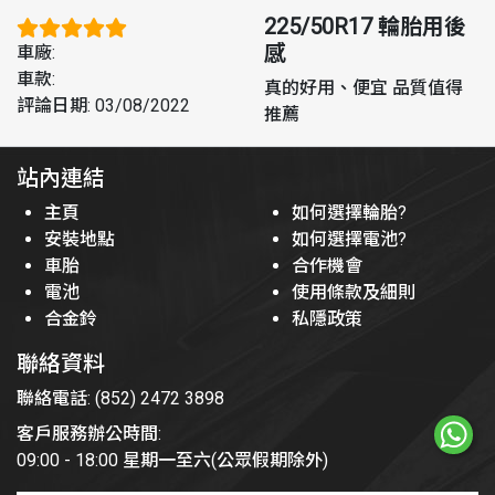
225/50R17
輪胎用後
感
車廠
:
車款
:
真的好用、便宜 品質值得
評論日期
:
03/08/2022
推薦
站內連結
主頁
如何選擇輪胎?
安裝地點
如何選擇電池?
車胎
合作機會
電池
使用條款及細則
合金鈴
私隱政策
聯絡資料
聯絡電話: (852) 2472 3898
客戶服務辦公時間:
09:00 - 18:00 星期一至六(公眾假期除外)