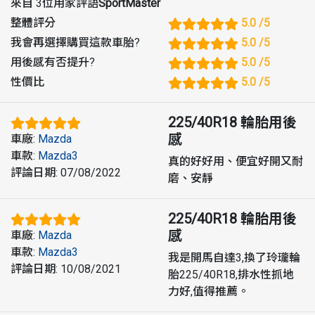
來自 3位用家評語
SportMaster
整體評分
5.0
/5
我會再選擇購買這款車胎
?
5.0
/5
用後感有否提升
?
5.0
/5
性價比
5.0
/5
225/40R18
輪胎用後
感
車廠
:
Mazda
車款
:
Mazda3
真的好好用、便宜好開又耐
評論日期
:
07/08/2022
磨、安靜
225/40R18
輪胎用後
感
車廠
:
Mazda
車款
:
Mazda3
我是開馬自達3,換了玲瓏輪
評論日期
:
10/08/2021
胎225/40R18,排水性抓地
力好,值得推薦。