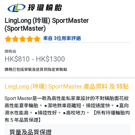
LingLong (玲瓏)
SportMaster
(
SportMaster
)
來自 3位用家評語
價格由
HK$
810
- HK$
1300
價格已包括安裝及送貨到指定安裝點
LingLong (玲瓏)
SportMaster
產品資料 及 特點
Sport Master是一款為高性能私家車設計的不對稱胎面花紋
高性能夏季輪胎。 ●濕地煞車距離短，操控速度快。 ●直向
滑水性能高。 ●操控性好。 ●高咬地力。 【所有玲瓏輪胎均
有５年品質保證】
質量及品質保證