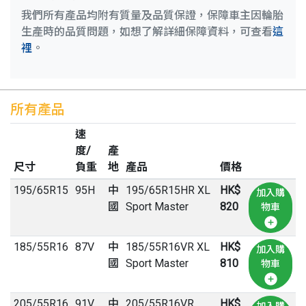
我們所有產品均附有質量及品質保證，保障車主因輪胎
生產時的品質問題，如想了解詳細保障資料，可查看
這
裡
。
所有產品
速
度/
產
尺寸
負重
地
產品
價格
195
/
65
R
15
95H
中
195/65R15HR XL
HK$
加入購
國
Sport Master
820
物車
185
/
55
R
16
87V
中
185/55R16VR XL
HK$
加入購
國
Sport Master
810
物車
205
/
55
R
16
91V
中
205/55R16VR
HK$
加入購