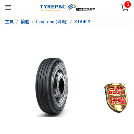
0
創立於2008年
主頁
輪胎
LingLong (玲瓏)
KTA403