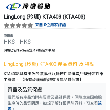
LingLong (玲瓏)
KTA403
(
KTA403
)
來自 0位用家評語
價格由
HK$
- HK$
價格已包括安裝及送貨到指定安裝點
LingLong (玲瓏)
KTA403
產品資料 及 特點
KTA403S具有出色的濕抓地力,操控性能優異,行駛穩定性乘
坐舒適。 【所有玲瓏輪胎均有５年品質保證】
質量及品質保證
我們所有產品均附有質量及品質保證，保障車主因輪胎
生產時的品質問題，如想了解詳細保障資料，可查看
這
裡
。