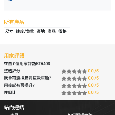
所有產品
尺寸
速度/負重
產地
產品
價格
用家評語
來自 0位用家評語
KTA403
整體評分
0.0
/5
我會再選擇購買這款車胎
?
0.0
/5
用後感有否提升
?
0.0
/5
性價比
0.0
/5
站內連結