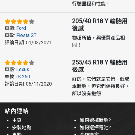
行駛里程和性能。
205/40 R18 Y
輪胎用
後感
車廠
:
Ford
車款
:
Fiesta ST
物超所值，與優質產品相
評論日期
:
01/03/2021
同！
255/45 R18 Y
輪胎用
後感
車廠
:
Lexus
車款
:
IS 250
好的，它們就是它們 - 低成
評論日期
:
06/11/2020
本輪胎，但它們保持良好，
所以沒有抱怨
站內連結
主頁
如何選擇輪胎?
安裝地點
如何選擇電池?
車胎
合作機會