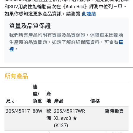
和SUV用高性能輪胎首次在《Auto Bild》評測中位列三甲。
如果你想知道更多產品資訊，請瀏覽
此連結
質量及品質保證
我們所有產品均附有質量及品質保證，保障車主因輪胎
生產時的品質問題，如想了解詳細保障資料，可查看
這
裡
。
所有產品
速
度/
產
尺寸
負重
地
產品
價格
205
/
45
R
17
88W
歐
205/45R17WR
暫時斷貨
洲
XL evo3 ★
(K127)