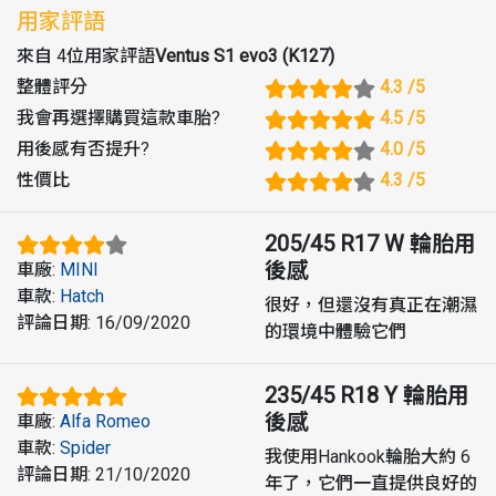
用家評語
來自 4位用家評語
Ventus S1 evo3 (K127)
整體評分
4.3
/5
我會再選擇購買這款車胎
?
4.5
/5
用後感有否提升
?
4.0
/5
性價比
4.3
/5
205/45 R17 W
輪胎用
後感
車廠
:
MINI
車款
:
Hatch
很好，但還沒有真正在潮濕
評論日期
:
16/09/2020
的環境中體驗它們
235/45 R18 Y
輪胎用
後感
車廠
:
Alfa Romeo
車款
:
Spider
我使用Hankook輪胎大約 6
評論日期
:
21/10/2020
年了，它們一直提供良好的