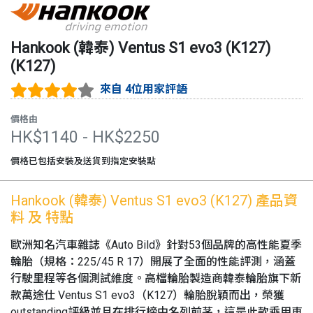
Hankook (韓泰)
Ventus S1 evo3 (K127)
(
K127
)
來自 4位用家評語
價格由
HK$
1140
- HK$
2250
價格已包括安裝及送貨到指定安裝點
Hankook (韓泰)
Ventus S1 evo3 (K127)
產品資
料 及 特點
歐洲知名汽車雜誌《Auto Bild》針對53個品牌的高性能夏季
輪胎（規格：225/45 R 17）開展了全面的性能評測，涵蓋
行駛里程等各個測試維度。高檔輪胎製造商韓泰輪胎旗下新
款萬途仕 Ventus S1 evo3（K127）輪胎脫穎而出，榮獲
outstanding評級並且在排行榜中名列前茅，這是此款乘用車