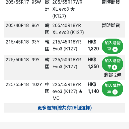
205
/
55
R
17
95W
歐
205/55R17WR
暫時斷貨
洲
XL evo3 ★
(K127)
205
/
40
R
18
86Y
韓
205/40R18YR
暫時斷貨
國
XL evo3 (K127)
215
/
45
R
18
93Y
韓
215/45R18YR
HK$
加入購物
國
Evo3 (K127)
1,320
車
225
/
50
R
18
99Y
韓
225/50R18YR
HK$
加入購物
國
Evo3 (K127)
1,350
車
剩餘 2條
225
/
55
R
18
102Y
中
225/55R18YR
HK$
加入購物
國
evo3 (K127) ★
1,140
車
MO
更多選擇(總共有28個選擇)