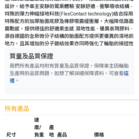
設計，給予車主安靜的駕乘體驗 安靜舒適 - 衝擊吸收結構 -
特殊的彈力伸縮接地科技(FlexContact technology)結合採用
特殊配方的加厚胎面底膠及橡膠吸震緩衝層，大幅降低路面
震動感，提供絕佳的舒適乘坐感 濕地性能 - 優異表現膠料 -
源自德國的全新微分子結構的胎面配方提供更優異的濕地抓
地力，且其增加的分子鏈結效果亦同時強化了輪胎的操控性
質量及品質保證
我們所有產品均附有質量及品質保證，保障車主因輪胎
生產時的品質問題，如想了解詳細保障資料，可查看
這
裡
。
所有產品
速
度/
產
尺寸
負重
地
產品
價格