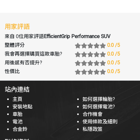
用家評語
來自 0位用家評語
EfficientGrip Performance SUV
整體評分
0.0
/5
我會再選擇購買這款車胎
?
0.0
/5
用後感有否提升
?
0.0
/5
性價比
0.0
/5
站內連結
主頁
如何選擇輪胎?
安裝地點
如何選擇電池?
車胎
合作機會
電池
使用條款及細則
合金鈴
私隱政策