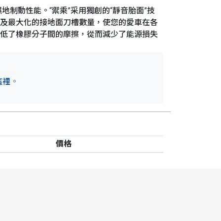
濕地制動性能。“禦乘”采用獨創的“靜音胎面”技
以及最大化的接地面刀槽數量，使您的愛車在各
降低了橡膠分子間的摩擦，從而減少了能源損失
這裡
。
價格