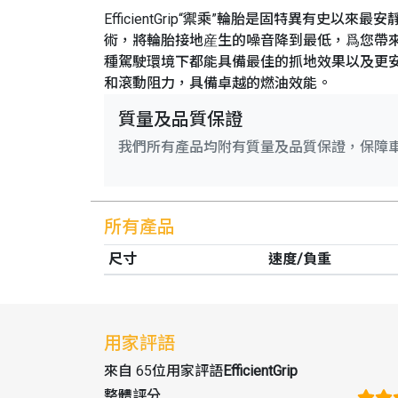
EfficientGrip“禦乘”輪胎是固特異有
術，將輪胎接地産生的噪音降到最低，爲您帶來
種駕駛環境下都能具備最佳的抓地效果以及更安
和滾動阻力，具備卓越的燃油效能。
質量及品質保證
我們所有產品均附有質量及品質保證，保障
所有產品
尺寸
速度/負重
用家評語
來自 65位用家評語
EfficientGrip
整體評分