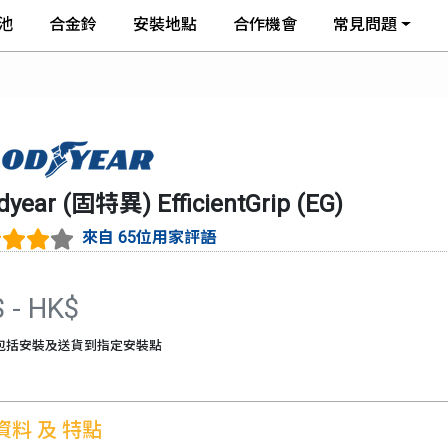
池
合金鈴
安裝地點
合作機會
常見問題
dyear (固特異)
EfficientGrip
(
EG
)
來自 65位用家評語
$
- HK$
包括安裝及送貨到指定安裝點
資料 及 特點