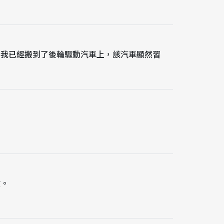
為我已經搬到了後輪驅動汽車上，該汽車顯然習
敏。