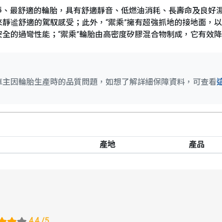
史以來最安靜、最舒適的輪胎，具有舒適靜音、低燃油消耗、長壽命及良好
靜谧舒適的駕馭感受；此外，“禦乘”擁有超強抓地的接地面，
全的過彎性能；“禦乘”輪胎由高密度矽膠混合物制成，它有效
車主因輪胎生產時的品質問題，如想了解詳細保障資料，可查看
產地
產品
4.4
/5