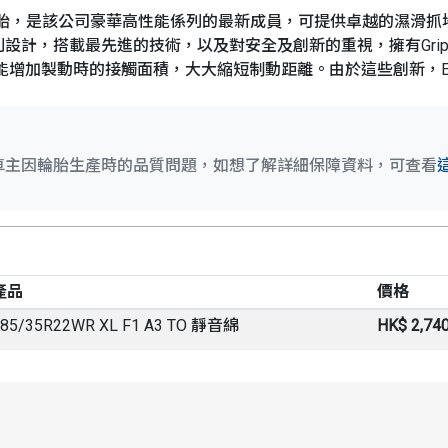
mmetric 3輪胎，是該公司豪華高性能係列的最新成員，可提供卓越
計，搭載最先進的技術，以及對安全及創新的重視，擁有Grip B
術也能增加製動時的接觸面積，大大縮短制動距離。由於這些創新，Eagle
車主因輪胎生產時的品質問題，如想了解詳細保障資料，可查看
產品
價格
85/35R22WR XL F1 A3 TO 靜音綿
HK$ 2,74