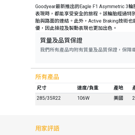
Goodyear最新推出的Eagle F1 Asy
表現時，都能享受安全的旅程。該輪胎經過特別設
胎與路面的連結。此外，Active Braking技
優，因此操控及製動表現也更加出色。
質量及品質保證
我們所有產品均附有質量及品質保證，保障
所有產品
尺寸
速度/負重
產地
285
/
35
R
22
106W
美國
2
用家評語