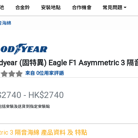
池
合金鈴
安裝地點
合作機會
常見問題
 隔音海綿
dyear (固特異)
Eagle F1 Asymmetric 3
來自 0位用家評語
$
2740
- HK$
2740
包括安裝及送貨到指定安裝點
etric 3 隔音海綿
產品資料 及 特點