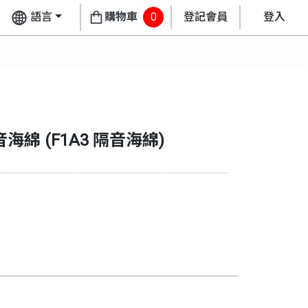
語言
購物車
0
登記會員
登入
 隔音海綿
(
F1A3 隔音海綿
)