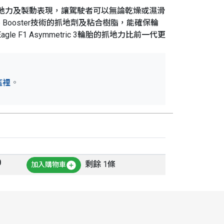
的濕滑抓地力及製動表現，讓駕駛者可以無論乾燥或濕滑
ooster技術的抓地劑及粘合樹脂，能確保輪
 F1 Asymmetric 3輪胎的抓地力比前一代更
這裡
。
0
剩餘 1條
加入購物車