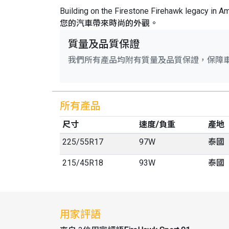
Building on the Firestone Firehawk 
您的汽車帶來時尚的外觀。
質量及品質保證
我們所有產品均附有質量及品質保證，保障
所有產品
尺寸
速度/負重
產地
225
/
55
R
17
97W
泰國
215
/
45
R
18
93W
泰國
用家評語