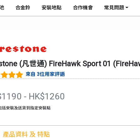
池
合金鈴
安裝地點
合作機會
常見問題
estone (凡世通)
FireHawk Sport 01
(
FireHa
來自 3位用家評語
$
1190
- HK$
1260
包括安裝及送貨到指定安裝點
1
產品資料 及 特點