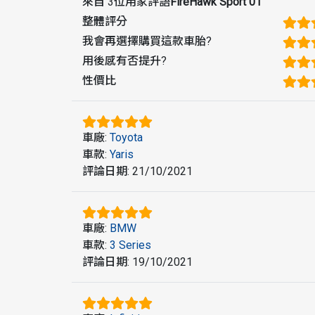
來自 3位用家評語
FireHawk Sport 01
整體評分
我會再選擇購買這款車胎
?
用後感有否提升
?
性價比
車廠
:
Toyota
車款
:
Yaris
評論日期
:
21/10/2021
車廠
:
BMW
車款
:
3 Series
評論日期
:
19/10/2021