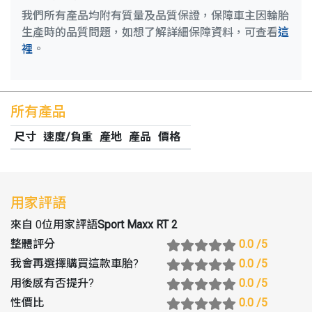
我們所有產品均附有質量及品質保證，保障車主因輪胎
生產時的品質問題，如想了解詳細保障資料，可查看
這
裡
。
所有產品
尺寸
速度/負重
產地
產品
價格
用家評語
來自 0位用家評語
Sport Maxx RT 2
整體評分
0.0
/5
我會再選擇購買這款車胎
?
0.0
/5
用後感有否提升
?
0.0
/5
性價比
0.0
/5