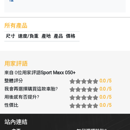
所有產品
尺寸
速度/負重
產地
產品
價格
用家評語
來自 0位用家評語
Sport Maxx 050+
整體評分
0.0
/5
我會再選擇購買這款車胎
?
0.0
/5
用後感有否提升
?
0.0
/5
性價比
0.0
/5
站內連結