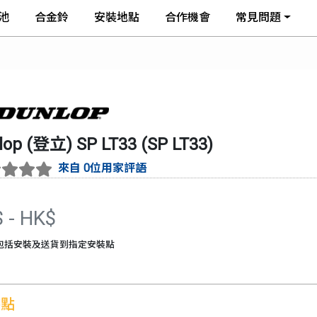
池
合金鈴
安裝地點
合作機會
常見問題
lop (登立)
SP LT33
(
SP LT33
)
來自 0位用家評語
$
- HK$
包括安裝及送貨到指定安裝點
特點