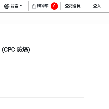
語言
購物車
0
登記會員
登入
爆
(
CPC 防爆
)