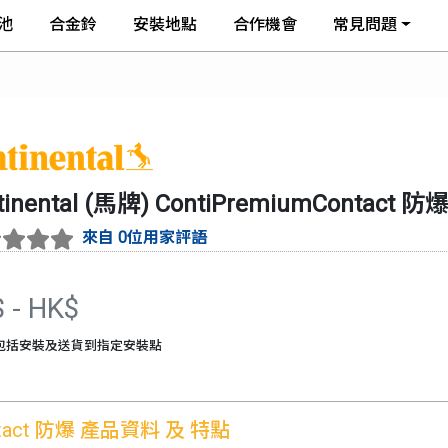
池
合金鈴
安裝地點
合作機會
常見問題
tinental (馬牌)
ContiPremiumContact 防
來自 0位用家評語
$
- HK$
包括安裝及送貨到指定安裝點
tact 防爆
產品資料 及 特點