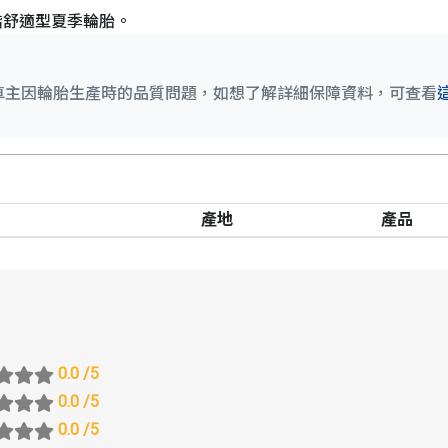
階舒適型夏季輪胎。
車主因輪胎生產時的品質問題，如想了解詳細保障資料，可查看
產地
產品
0.0
/5
0.0
/5
0.0
/5