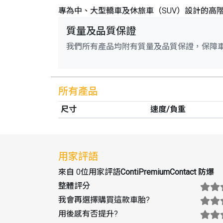
專為中、大型轎車及休旅車（SUV）設計的高
質量及品質保證
我們所有產品均附有質量及品質保證，保障
所有產品
尺寸
速度/負重
用家評語
來自 0位用家評語
ContiPremiumContact 防爆
整體評分
我會再選擇購買這款車胎
?
用後感有否提升
?