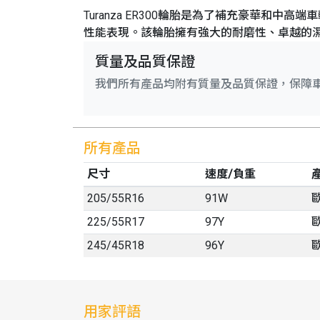
Turanza ER300輪胎是為了補充豪華
性能表現。該輪胎擁有強大的耐磨性、卓越的
質量及品質保證
我們所有產品均附有質量及品質保證，保障
所有產品
尺寸
速度/負重
205
/
55
R
16
91W
225
/
55
R
17
97Y
245
/
45
R
18
96Y
用家評語