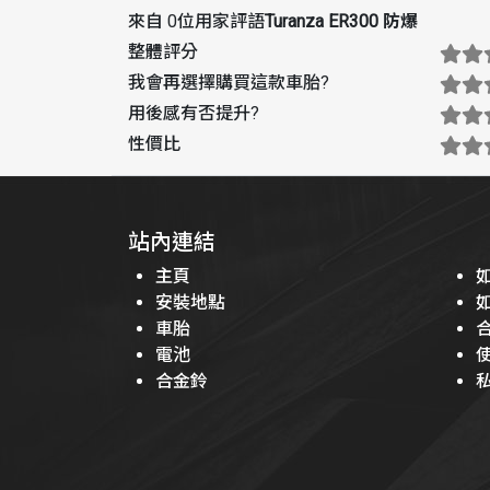
來自 0位用家評語
Turanza ER300 防爆
整體評分
我會再選擇購買這款車胎
?
用後感有否提升
?
性價比
站內連結
主頁
安裝地點
車胎
電池
合金鈴