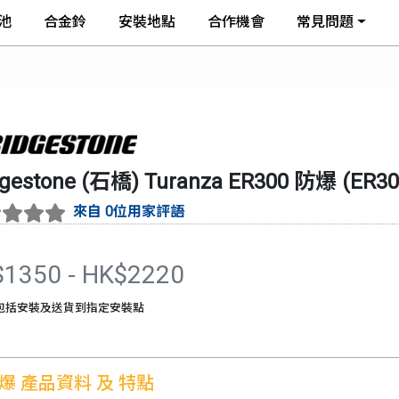
池
合金鈴
安裝地點
合作機會
常見問題
dgestone (石橋)
Turanza ER300 防爆
(
ER3
來自 0位用家評語
$
1350
- HK$
2220
包括安裝及送貨到指定安裝點
防爆
產品資料 及 特點