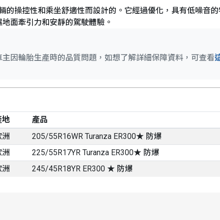
和中高端車輛的操控性和乘坐舒適性而設計的。它經過優化，具有低噪
濕地面牽引力和安靜的駕駛體驗。
車主因輪胎生產時的品質問題，如想了解詳細保障資料，可查看
產地
產品
歐洲
205/55R16WR Turanza ER300★ 防爆
歐洲
225/55R17YR Turanza ER300★ 防爆
歐洲
245/45R18YR ER300 ★ 防爆