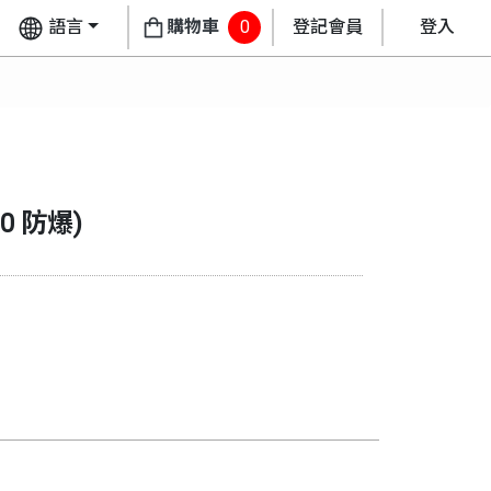
語言
購物車
0
登記會員
登入
00 防爆
)