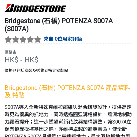
Bridgestone (石橋)
POTENZA S007A
(
S007A
)
來自 0位用家評語
價格由
HK$
- HK$
價格已包括安裝及送貨到指定安裝點
Bridgestone (石橋)
POTENZA S007A
產品資料
及 特點
S007A導入全新特殊克維拉纖維與混合螺旋設計，提供高速
時更為優異的抓地力，同時透過圓弧溝槽設計，讓濕地制動
力顯著提升；進一步透過嶄新花紋與結構調整，讓S007A在
保有優異操控基因之餘，亦維持卓越的輪胎壽命，使全新
POTENZA S007A具備強化高速抓地力、最大濕地抓地力與