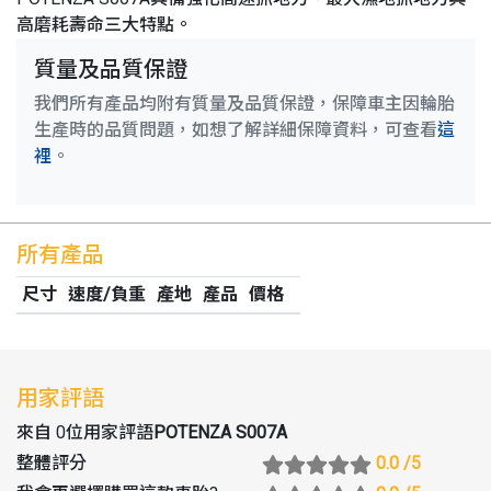
高磨耗壽命三大特點。
質量及品質保證
我們所有產品均附有質量及品質保證，保障車主因輪胎
生產時的品質問題，如想了解詳細保障資料，可查看
這
裡
。
所有產品
尺寸
速度/負重
產地
產品
價格
用家評語
來自 0位用家評語
POTENZA S007A
整體評分
0.0
/5