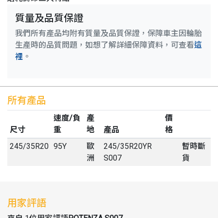
質量及品質保證
我們所有產品均附有質量及品質保證，保障車主因輪胎
生產時的品質問題，如想了解詳細保障資料，可查看
這
裡
。
所有產品
速度/負
產
價
尺寸
重
地
產品
格
245
/
35
R
20
95Y
歐
245/35R20YR
暫時斷
洲
S007
貨
用家評語