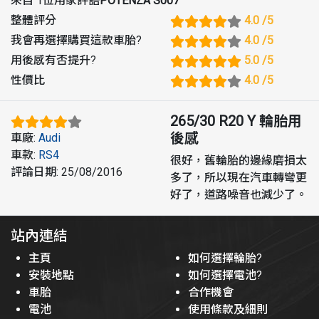
來自 1位用家評語
POTENZA S007
整體評分
4.0
/5
我會再選擇購買這款車胎
?
4.0
/5
用後感有否提升
?
5.0
/5
性價比
4.0
/5
265/30 R20 Y
輪胎用
後感
車廠
:
Audi
車款
:
RS4
很好，舊輪胎的邊緣磨損太
評論日期
:
25/08/2016
多了，所以現在汽車轉彎更
好了，道路噪音也減少了。
站內連結
主頁
如何選擇輪胎?
安裝地點
如何選擇電池?
車胎
合作機會
電池
使用條款及細則