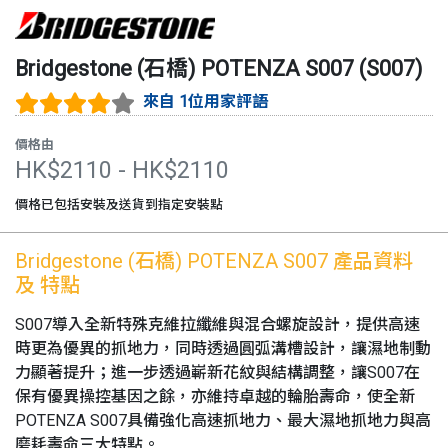
Bridgestone (石橋)
POTENZA S007
(
S007
)
來自 1位用家評語
價格由
HK$
2110
- HK$
2110
價格已包括安裝及送貨到指定安裝點
Bridgestone (石橋)
POTENZA S007
產品資料
及 特點
S007導入全新特殊克維拉纖維與混合螺旋設計，提供高速
時更為優異的抓地力，同時透過圓弧溝槽設計，讓濕地制動
力顯著提升；進一步透過嶄新花紋與結構調整，讓S007在
保有優異操控基因之餘，亦維持卓越的輪胎壽命，使全新
POTENZA S007具備強化高速抓地力、最大濕地抓地力與高
磨耗壽命三大特點。