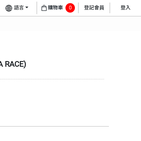
語言
購物車
0
登記會員
登入
A RACE
)