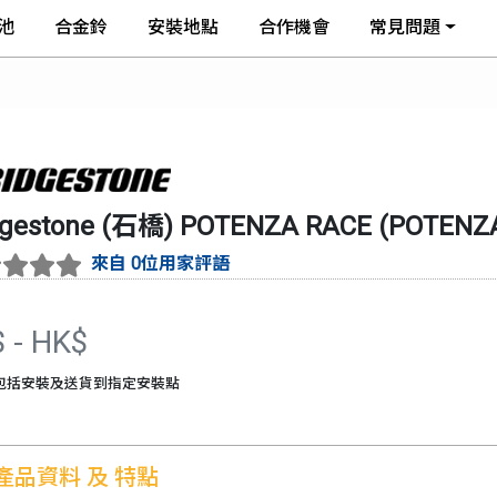
池
合金鈴
安裝地點
合作機會
常見問題
dgestone (石橋)
POTENZA RACE
(
POTENZ
來自 0位用家評語
$
- HK$
包括安裝及送貨到指定安裝點
產品資料 及 特點