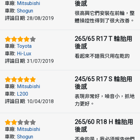
後感
車廠
:
Mitsubishi
車款
:
Shogun
很高興它們安裝在前輪，整
評論日期
:
28/08/2019
體操控性得到了很大改善。
265/65 R17 T
輪胎用
後感
車廠
:
Toyota
車款
:
Hi-Lux
看起來不錯我只用在乾的
評論日期
:
31/07/2019
245/65 R17 S
輪胎用
後感
車廠
:
Mitsubishi
車款
:
L200
表現非常好，噪音小，抓地
評論日期
:
10/04/2018
力更好。
265/60 R18 H
輪胎用
後感
車廠
:
Mitsubishi
車款
:
Shogun
不幸的是，我必須報告他們