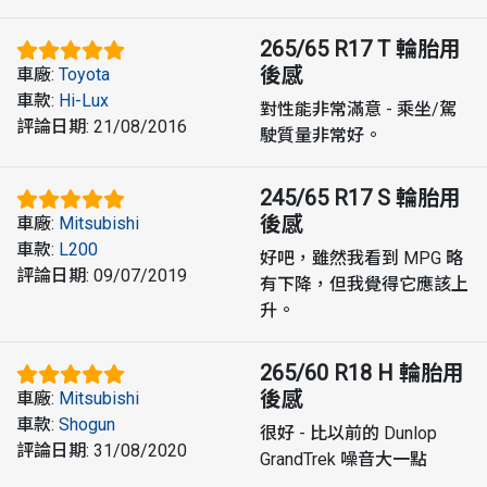
265/65 R17 T
輪胎用
後感
車廠
:
Toyota
車款
:
Hi-Lux
對性能非常滿意 - 乘坐/駕
評論日期
:
21/08/2016
駛質量非常好。
245/65 R17 S
輪胎用
後感
車廠
:
Mitsubishi
車款
:
L200
好吧，雖然我看到 MPG 略
評論日期
:
09/07/2019
有下降，但我覺得它應該上
升。
265/60 R18 H
輪胎用
後感
車廠
:
Mitsubishi
車款
:
Shogun
很好 - 比以前的 Dunlop
評論日期
:
31/08/2020
GrandTrek 噪音大一點