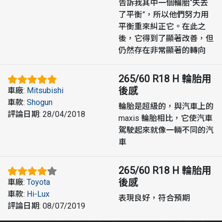
告訴我其中一個輪胎“失去
了平衡”，所以他們努力用
平衡重來糾正它。在此之
後，它得到了顯著改善，但
仍然存在非常顯著的轉向
265/60 R18 H
輪胎用
後感
車廠
:
Mitsubishi
車款
:
Shogun
輪胎是超級的，與汽車上的
評論日期
:
28/04/2018
maxis 輪胎相比，它使汽車
駕駛起來就像一輛不同的汽
車
265/60 R18 H
輪胎用
後感
車廠
:
Toyota
車款
:
Hi-Lux
表現良好，符合預期
評論日期
:
08/07/2019