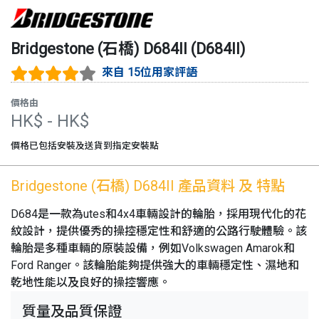
Bridgestone (石橋)
D684II
(
D684II
)
來自 15位用家評語
價格由
HK$
- HK$
價格已包括安裝及送貨到指定安裝點
Bridgestone (石橋)
D684II
產品資料 及 特點
D684是一款為utes和4x4車輛設計的輪胎，採用現代化的花
紋設計，提供優秀的操控穩定性和舒適的公路行駛體驗。該
輪胎是多種車輛的原裝設備，例如Volkswagen Amarok和
Ford Ranger。該輪胎能夠提供強大的車輛穩定性、濕地和
乾地性能以及良好的操控響應。
質量及品質保證