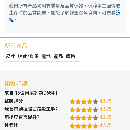
我們所有產品均附有質量及品質保證，保障車主因輪胎
生產時的品質問題，如想了解詳細保障資料，可查看
這
裡
。
所有產品
尺寸
速度/負重
產地
產品
價格
用家評語
來自 15位用家評語
D684II
整體評分
4.5
/5
我會再選擇購買這款車胎
?
4.5
/5
用後感有否提升
?
4.3
/5
性價比
4.5
/5