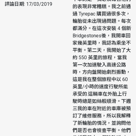
評論日期
:
17/03/2019
的表現非常糟糕。我之前通
過 Tyrepac 購買過很多次，
輪胎從未出現過問題。每次
都滿分。在這次安裝 4 個新
Bridgestones後，我開車回
家幾英里時，我認為乘坐不
平衡。第二天，我開始了大
約 550 英里的旅程，當我
第一次加速駛入高速公路
時，方向盤開始劇烈振動，
這是我在整個旅程中以 60
英里/小時的速度行駛所能
承受的.這輛車在外胎上行
駛時總是如絲般順滑。下週
三我的車在附近的車庫被預
訂了維修服務，所以我解釋
了新輪胎的情況，並詢問他
們是否也會檢查平衡。他們