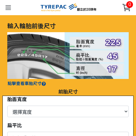
0
創立於2008年
輸入輪胎前後尺寸
點擊查看車胎尺寸
前胎尺寸
胎面寬度
扁平比