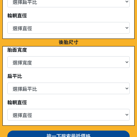
輪輞直徑
後胎尺寸
胎面寬度
扁平比
輪輞直徑
按一下搜索最抵價格