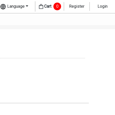
Language
Cart
0
Register
Login