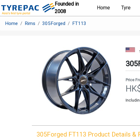
Founded in
Home
Tyre
2008
Home
Rims
305Forged
FT113
305
Price F
HK
Includin
305Forged
FT113
Product Details & 