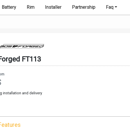
Battery
Rim
Installer
Partnership
Faq
Forged
FT113
rom
$
g installation and delivery
Features