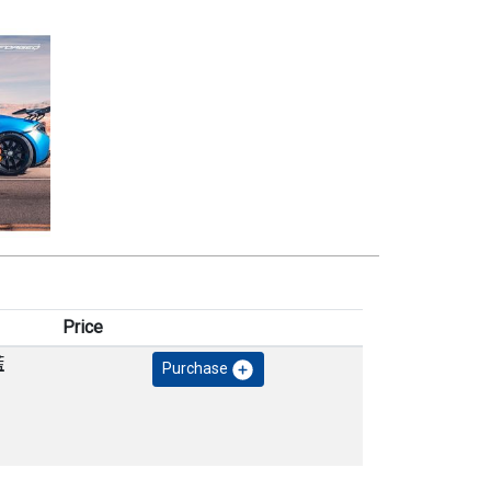
Price
藍
Purchase