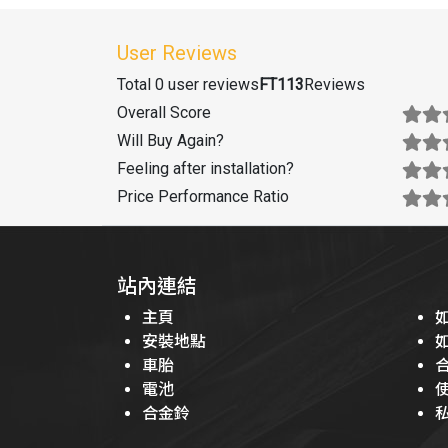
User Reviews
Total 0 user reviews
FT113
Reviews
Overall Score
Will Buy Again
?
Feeling after installation
?
Price Performance Ratio
站內連結
主頁
安裝地點
車胎
電池
合金鈴