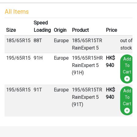
All Items
Speed
Size
Loading
Origin
Product
Price
185
/
65
R
15
88T
Europe
185/65R15TR
out of
RainExpert 5
stock
195
/
65
R
15
91H
Europe
195/65R15HR
HK$
Add
RainExpert 5
940
To
Cart
(91H)
195
/
65
R
15
91T
Europe
195/65R15TR
HK$
Add
RainExpert 5
940
To
Cart
(91T)