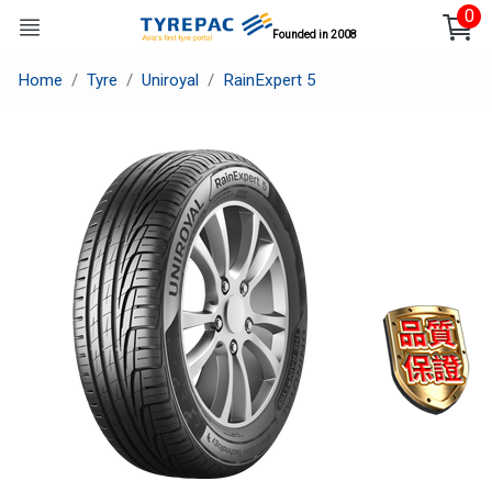
0
Founded in 2008
Home
Tyre
Uniroyal
RainExpert 5