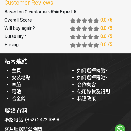
Customer Reviews
Based on 0 customers
RainExpert 5
Overall Score
0.0
/5
Will buy again
?
0.0
/5
Durability
?
0.0
/5
Pricing
0.0
/5
站內連結
主頁
如何選擇輪胎?
安裝地點
如何選擇電池?
車胎
合作機會
電池
使用條款及細則
合金鈴
私隱政策
聯絡資料
聯絡電話: (852) 2472 3898
客戶服務辦公時間: