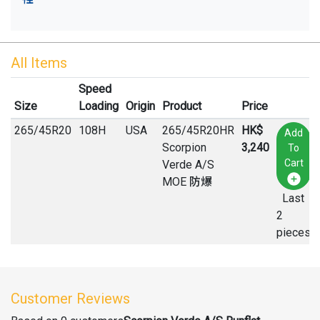
All Items
Speed
Size
Loading
Origin
Product
Price
265
/
45
R
20
108H
USA
265/45R20HR
HK$
Add
Scorpion
3,240
To
Cart
Verde A/S
MOE 防爆
Last
2
pieces
Customer Reviews