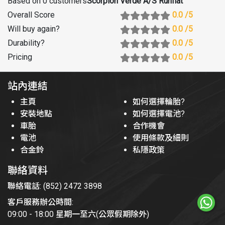
Based on 0 customers
Scorpion Verde A/S Runflat
Overall Score
0.0
/5
Will buy again
?
0.0
/5
Durability
?
0.0
/5
Pricing
0.0
/5
站內連結
主頁
如何選擇輪胎?
安裝地點
如何選擇電池?
車胎
合作機會
電池
使用條款及細則
合金鈴
私隱政策
聯絡資料
聯絡電話: (852) 2472 3898
客戶服務辦公時間:
09:00 - 18:00 星期一至六(公眾假期除外)