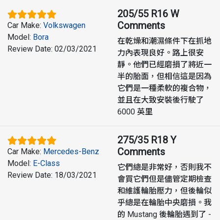
205/55 R16 W
Comments
Car Make
:
Volkswagen
Model
:
Bora
在乾燥和潮濕條件下在抓地
Review Date
:
02/03/2021
力內表現良好。路上很安
靜。他們已經磨損了將近一
半的胎面，但相信這是因為
它們是一種柔軟的複合物，
並且在大致安裝後行駛了
6000 英里
275/35 R18 Y
Comments
Car Make
:
Mercedes-Benz
Model
:
E-Class
它們總是非常好，否則我不
Review Date
:
18/03/2021
會買它們但是儘管定期檢查
和維護輪胎壓力，但後輪似
乎總是在輪胎中央磨損。我
的 Mustang 後輪胎遇到了 -