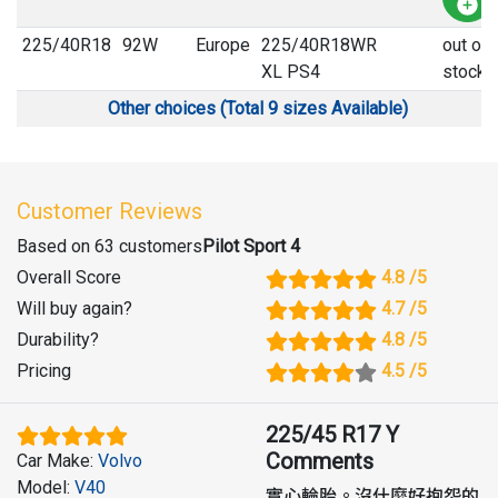
225
/
40
R
18
92W
Europe
225/40R18WR
out of
XL PS4
stock
Other choices (Total 9 sizes Available)
Customer Reviews
Based on 63 customers
Pilot Sport 4
Overall Score
4.8
/5
Will buy again
?
4.7
/5
Durability
?
4.8
/5
Pricing
4.5
/5
225/45 R17 Y
Comments
Car Make
:
Volvo
Model
:
V40
實心輪胎。沒什麼好抱怨的