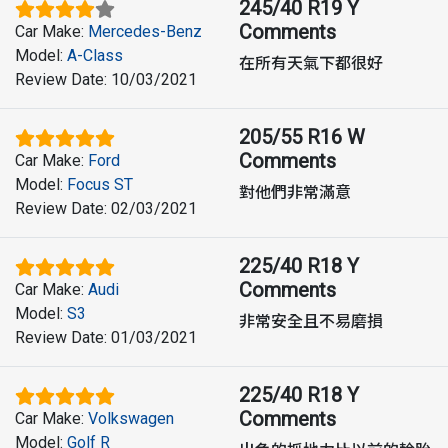
245/40 R19 Y
Comments
Car Make
:
Mercedes-Benz
Model
:
A-Class
在所有天氣下都很好
Review Date
:
10/03/2021
205/55 R16 W
Comments
Car Make
:
Ford
Model
:
Focus ST
對他們非常滿意
Review Date
:
02/03/2021
225/40 R18 Y
Comments
Car Make
:
Audi
Model
:
S3
非常安全且不易磨損
Review Date
:
01/03/2021
225/40 R18 Y
Comments
Car Make
:
Volkswagen
Model
:
Golf R