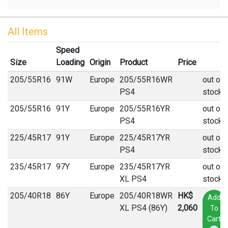
All Items
Speed
Size
Loading
Origin
Product
Price
205
/
55
R
16
91W
Europe
205/55R16WR
out of
PS4
stock
205
/
55
R
16
91Y
Europe
205/55R16YR
out of
PS4
stock
225
/
45
R
17
91Y
Europe
225/45R17YR
out of
PS4
stock
235
/
45
R
17
97Y
Europe
235/45R17YR
out of
XL PS4
stock
205
/
40
R
18
86Y
Europe
205/40R18WR
HK$
Add
XL PS4 (86Y)
2,060
To
Cart