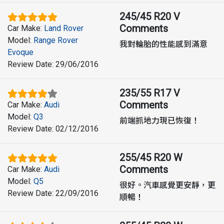
245/45 R20 V
Comments
Car Make
:
Land Rover
Model
:
Range Rover
我對輪胎的性能感到滿意
Evoque
Review Date
:
29/06/2016
235/55 R17 V
Comments
Car Make
:
Audi
Model
:
Q3
前端抓地力現已恢復！
Review Date
:
02/12/2016
255/45 R20 W
Comments
Car Make
:
Audi
Model
:
Q5
很好。汽車感覺更安靜，更
Review Date
:
22/09/2016
順暢！