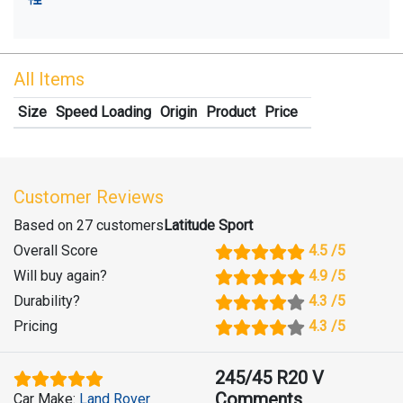
All Items
Size
Speed Loading
Origin
Product
Price
Customer Reviews
Based on 27 customers
Latitude Sport
Overall Score
4.5
/5
Will buy again
?
4.9
/5
Durability
?
4.3
/5
Pricing
4.3
/5
245/45 R20 V
Comments
Car Make
:
Land Rover