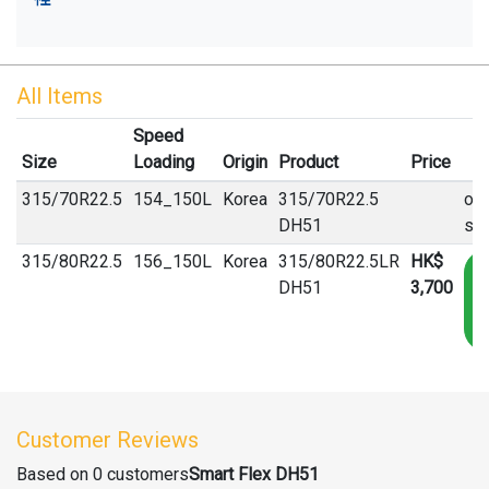
All Items
Speed
Size
Loading
Origin
Product
Price
315
/
70
R
22.5
154_150L
Korea
315/70R22.5
out
DH51
st
315
/
80
R
22.5
156_150L
Korea
315/80R22.5LR
HK$
A
DH51
3,700
T
Ca
Customer Reviews
Based on 0 customers
Smart Flex DH51