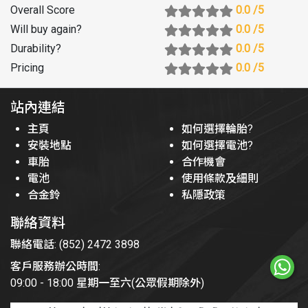
Overall Score
0.0
/5
Will buy again
?
0.0
/5
Durability
?
0.0
/5
Pricing
0.0
/5
站內連結
主頁
如何選擇輪胎?
安裝地點
如何選擇電池?
車胎
合作機會
電池
使用條款及細則
合金鈴
私隱政策
聯絡資料
聯絡電話: (852) 2472 3898
客戶服務辦公時間:
09:00 - 18:00 星期一至六(公眾假期除外)