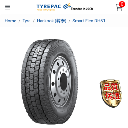
0
Founded in 2008
Home
Tyre
Hankook (韓泰)
Smart Flex DH51