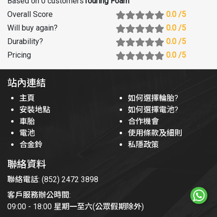
Based on 0 customers
Touring Foam
Overall Score
0.0
/5
Will buy again
?
0.0
/5
Durability
?
0.0
/5
Pricing
0.0
/5
站內連結
主頁
如何選擇輪胎?
安裝地點
如何選擇電池?
車胎
合作機會
電池
使用條款及細則
合金鈴
私隱政策
聯絡資料
聯絡電話: (852) 2472 3898
客戶服務辦公時間:
09:00 - 18:00 星期一至六(公眾假期除外)