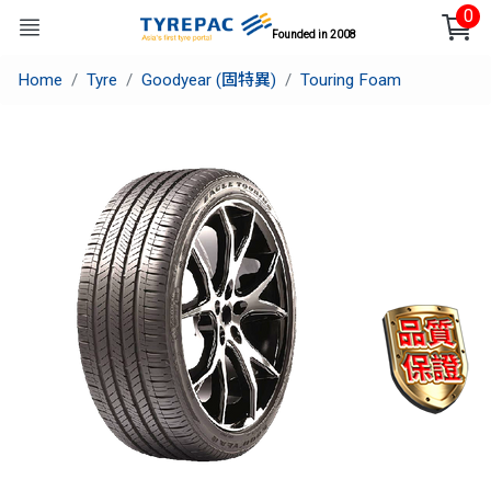
0
Founded in 2008
Home
Tyre
Goodyear (固特異)
Touring Foam