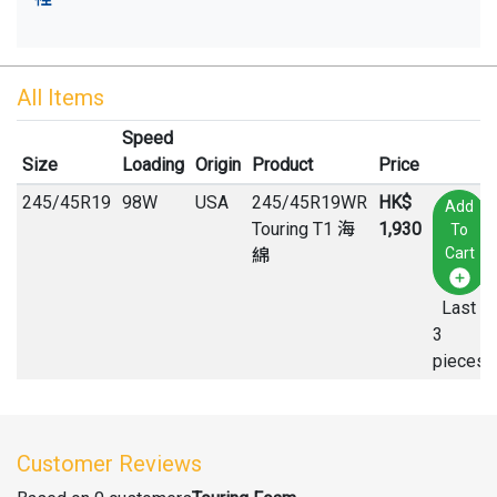
All Items
Speed
Size
Loading
Origin
Product
Price
245
/
45
R
19
98W
USA
245/45R19WR
HK$
Add
Touring T1 海
1,930
To
Cart
綿
Last
3
pieces
Customer Reviews