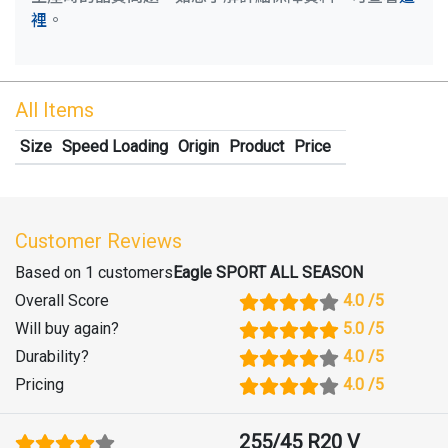
裡
。
All Items
Size
Speed Loading
Origin
Product
Price
Customer Reviews
Based on 1 customers
Eagle SPORT ALL SEASON
Overall Score
4.0
/5
Will buy again
?
5.0
/5
Durability
?
4.0
/5
Pricing
4.0
/5
255/45 R20 V