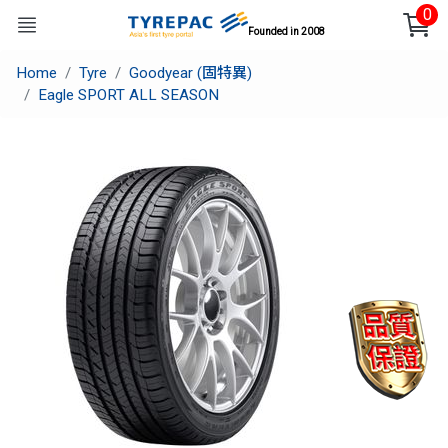
0
Founded in 2008
Home
Tyre
Goodyear (固特異)
Eagle SPORT ALL SEASON