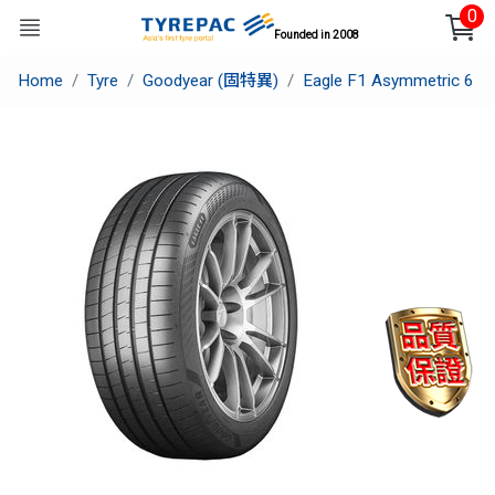
0
Founded in 2008
Home
Tyre
Goodyear (固特異)
Eagle F1 Asymmetric 6