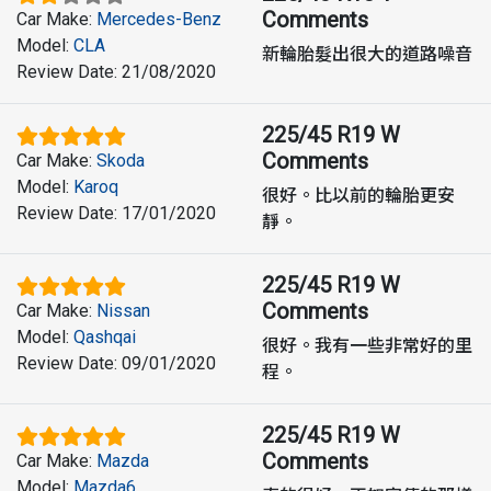
Comments
Car Make
:
Mercedes-Benz
Model
:
CLA
新輪胎髮出很大的道路噪音
Review Date
:
21/08/2020
225/45 R19 W
Comments
Car Make
:
Skoda
Model
:
Karoq
很好。比以前的輪胎更安
Review Date
:
17/01/2020
靜。
225/45 R19 W
Comments
Car Make
:
Nissan
Model
:
Qashqai
很好。我有一些非常好的里
Review Date
:
09/01/2020
程。
225/45 R19 W
Comments
Car Make
:
Mazda
Model
:
Mazda6