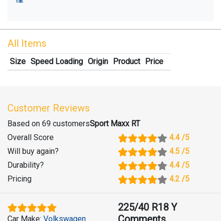
All Items
Size
Speed Loading
Origin
Product
Price
Customer Reviews
Based on 69 customers
Sport Maxx RT
Overall Score
4.4
/5
Will buy again
?
4.5
/5
Durability
?
4.4
/5
Pricing
4.2
/5
225/40 R18 Y
Comments
Car Make
:
Volkswagen