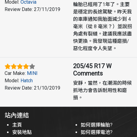
Model
:
Octavia
輪胎已經用了1年了。主要
Review Date
:
27/11/2019
是穩定的長途駕駛。昨天我
的車庫通知我胎面減少到 4
毫米（從 8 毫米？）並說拐
角處有裂縫。建議我應該盡
快更換。我發現這種磨損/
惡化程度令人失望。
205/45 R17 W
Comments
Car Make
:
MINI
Model
:
Hatch
安靜，當然，在潮濕的時候
Review Date
:
21/10/2019
抓地力會告訴耐用性和磨
損。
站內連結
主頁
如何選擇輪胎?
安裝地點
如何選擇電池?