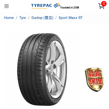
0
Founded in 2008
Home
Tyre
Dunlop (登立)
Sport Maxx RT