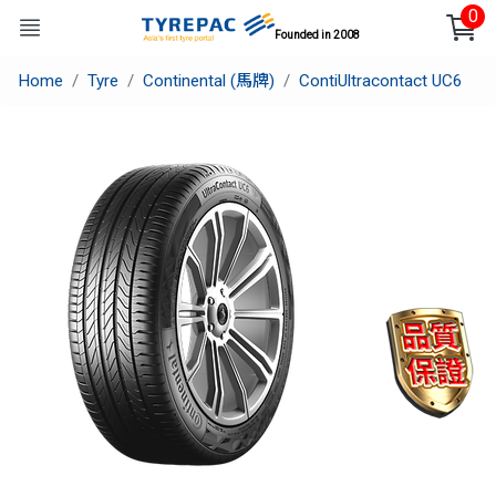
0
Founded in 2008
Home
Tyre
Continental (馬牌)
ContiUltracontact UC6