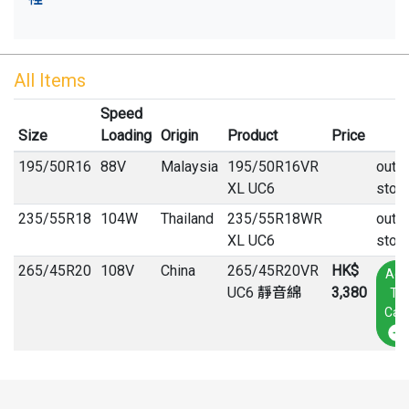
All Items
Speed
Size
Loading
Origin
Product
Price
195
/
50
R
16
88V
Malaysia
195/50R16VR
out o
XL UC6
stoc
235
/
55
R
18
104W
Thailand
235/55R18WR
out o
XL UC6
stoc
265
/
45
R
20
108V
China
265/45R20VR
HK$
Add
UC6 靜音綿
3,380
To
Cart