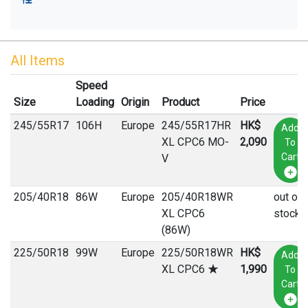
All Items
Speed
Size
Loading
Origin
Product
Price
245
/
55
R
17
106H
Europe
245/55R17HR
HK$
Add
XL CPC6 MO-
2,090
To
Cart
V
205
/
40
R
18
86W
Europe
205/40R18WR
out of
XL CPC6
stock
(86W)
225
/
50
R
18
99W
Europe
225/50R18WR
HK$
Add
XL CPC6 ★
1,990
To
Cart