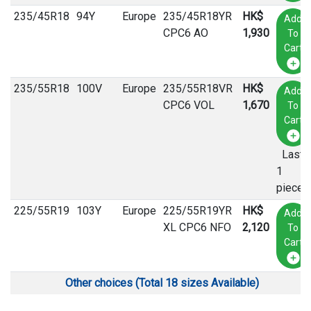
235
/
45
R
18
94Y
Europe
235/45R18YR
HK$
Add
CPC6 AO
1,930
To
Cart
235
/
55
R
18
100V
Europe
235/55R18VR
HK$
Add
CPC6 VOL
1,670
To
Cart
Last
1
pieces
225
/
55
R
19
103Y
Europe
225/55R19YR
HK$
Add
XL CPC6 NFO
2,120
To
Cart
Other choices (Total 18 sizes Available)