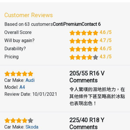
Customer Reviews
Based on 63 customers
ContiPremiumContact 6
Overall Score
4.6
/5
Will buy again
?
4.7
/5
Durability
?
4.6
/5
Pricing
4.3
/5
205/55 R16 V
Comments
Car Make
:
Audi
Model
:
A4
令人驚嘆的濕地抓地力，在
Review Date
:
10/01/2021
其他條件下甚至略高於冰點
也表現出色！
225/40 R18 Y
Comments
Car Make
:
Skoda