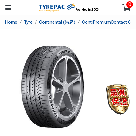
0
Founded in 2008
Home
Tyre
Continental (馬牌)
ContiPremiumContact 6